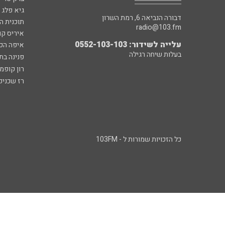
גיא פלג
דבורה הנביאה 6, רמת השרון
תוכנית ה
radio@103.fm
איריס קו
עלייה לשידור: 0552-103-103
איפה הכ
בעלות שיחה רגילה
פנינה בת
רון קופמ
רז שכניק
כל הזכויות שמורות ל - 103FM