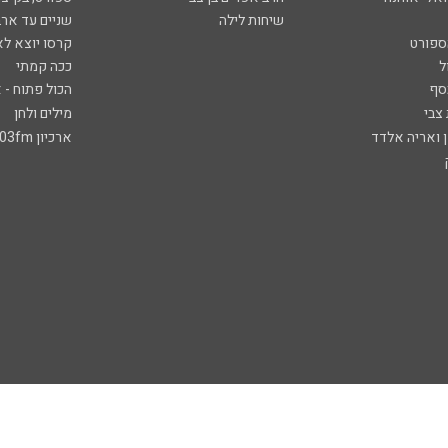
שיחות לילה
שניים עד ארב
ספורט
קרסו יוצא לא
ל
ככה קמתי
סף
הכול פתוח - א
 צבי
מילים ולחן
ן ואריה אלדד
ארכיון 103fm