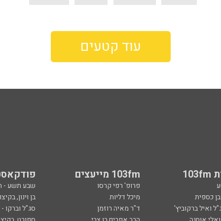
עוד קטעים
103
103fm מייעצים
פודקאסט
ע
פרופ' רפי קרסו
שבע תשע - 
ובן כספית
מיכל דליות
בן וינון, בקיצו
ל ואיל ברקוביץ'
ד"ר מאיה רוזמן
סג"ל וברקו -
ואלי אוחנה
הרב אפרים בן צבי
ספורט, בקיצו