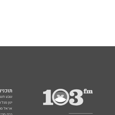
תוכניות fm
שבע תש
ינון מגל 
אראל סג"
ברק סרי 