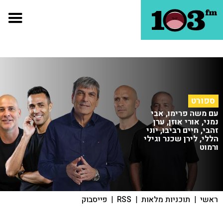
ספורט
עם משה פרימו, אבי
נמני, אורי אוזן, ערן
זהבי, חיים רביבו, יוני
הללי, לירן שכנר וגילי
ורמוט
ראשי
|
תוכניות מלאות
|
RSS
|
פייסבוק