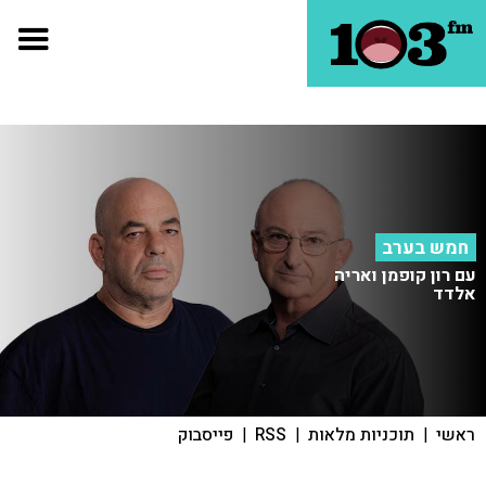
חמש בערב
עם רון קופמן ואריה
אלדד
ראשי
|
תוכניות מלאות
|
RSS
|
פייסבוק