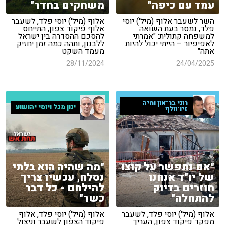
עמד עם כיפה"
משחקים בחדר"
השר לשעבר אלוף (מיל') יוסי
אלוף (מיל') יוסי פלד, לשעבר
פלד, נמסר בעת השואה
אלוף פיקוד צפון, התייחס
למשפחה קתולית: "אמרתי
להסכם ההסדרה בין ישראל
לאפיפיור – הייתי יכול להיות
ללבנון, ותהה כמה זמן יחזיק
אתה"
מעמד השקט
28/11/2024
24/04/2025
רוני בר־און ומיה
ינון מגל ויוסי יהושוע
זיו־וולף
"אם נתפשר על קוצו
"מה שהיה הוא בלתי
של יו"ד אנחנו
נסלח, עכשיו צריך
חוזרים בדיוק
להילחם - כל דבר
להתחלה"
כשר"
אלוף (מיל') יוסי פלד, לשעבר
אלוף (מיל') יוסי פלד, אלוף
מפקד פיקוד צפון, העריך
פיקוד הצפון לשעבר וניצול