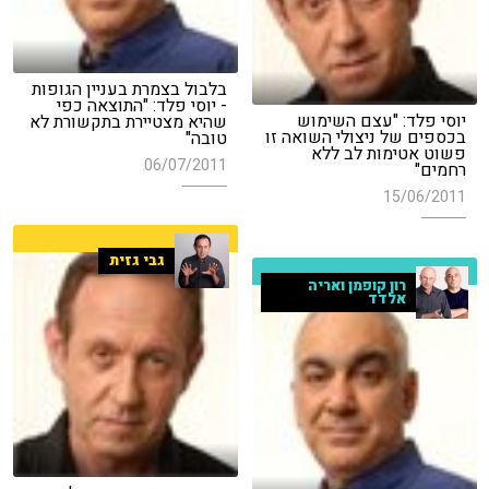
בלבול בצמרת בעניין הגופות
- יוסי פלד: "התוצאה כפי
יוסי פלד: "עצם השימוש
שהיא מצטיירת בתקשורת לא
בכספים של ניצולי השואה זו
טובה"
פשוט אטימות לב ללא
06/07/2011
רחמים"
15/06/2011
גבי גזית
רון קופמן ואריה
אלדד