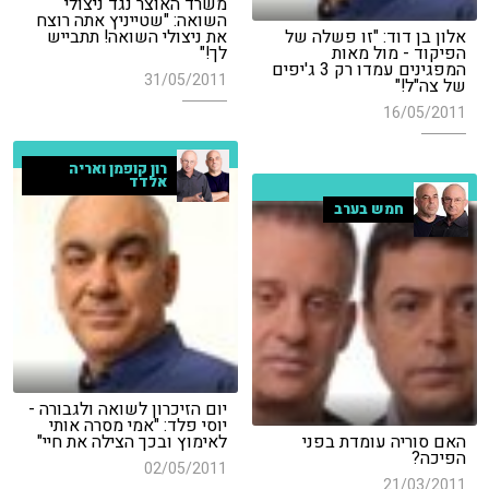
משרד האוצר נגד ניצולי
השואה: "שטייניץ אתה רוצח
אלון בן דוד: "זו פשלה של
את ניצולי השואה! תתבייש
הפיקוד - מול מאות
לך!"
המפגינים עמדו רק 3 ג'יפים
31/05/2011
של צה"ל!"
16/05/2011
רון קופמן ואריה
אלדד
חמש בערב
יום הזיכרון לשואה ולגבורה -
יוסי פלד: "אמי מסרה אותי
האם סוריה עומדת בפני
לאימוץ ובכך הצילה את חיי"
הפיכה?
02/05/2011
21/03/2011