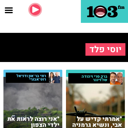
יוסי פלד
רוני בר־און ודניאל
ברק סרי ויהודה
רוט־אבנרי
שלזינגר
"אמרתי קדיש על
"אני רוצה לראות את
אבי, ונשיא גרמניה
ילדי הצפון