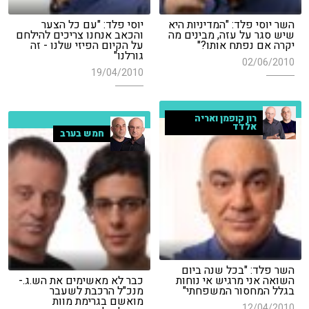
השר יוסי פלד: "המדיניות היא
יוסי פלד: "עם כל הצער
שיש סגר על עזה, מבינים מה
והכאב אנחנו צריכים להילחם
יקרה אם נפתח אותו?"
על הקיום הפיזי שלנו - זה
גורלנו"
02/06/2010
19/04/2010
רון קופמן ואריה
אלדד
חמש בערב
השר פלד: "בכל שנה ביום
השואה אני מרגיש אי נוחות
כבר לא מאשימים את הש.ג.-
בגלל המחסור המשפחתי"
מנכ"ל הרכבת לשעבר
מואשם בגרימת מוות
12/04/2010