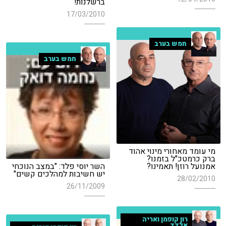
ברשלנות!
17/03/2010
חמש בערב
חמש בערב
מי עומד מאחורי מינוי אהוד
ברק כרמטכ"ל בזמנו?
אמנועל רוזן! תאמינו?
השר יוסי פלד: "במצב הנוכחי
יש חשיבות למהלכים קשים"
28/02/2010
26/11/2009
רון קופמן ואריה
אלדד