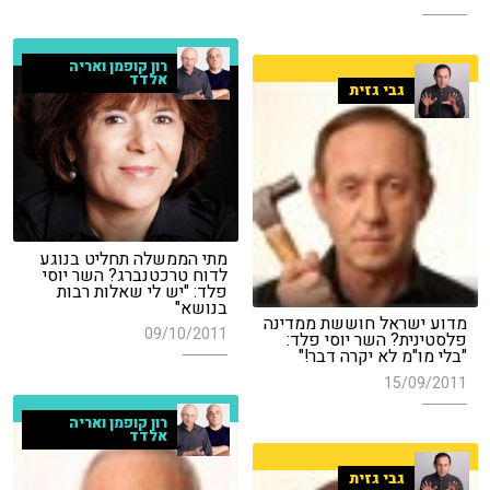
רון קופמן ואריה
אלדד
גבי גזית
מתי הממשלה תחליט בנוגע
לדוח טרכטנברג? השר יוסי
פלד: "יש לי שאלות רבות
בנושא"
מדוע ישראל חוששת ממדינה
09/10/2011
פלסטינית? השר יוסי פלד:
"בלי מו"מ לא יקרה דבר!"
15/09/2011
רון קופמן ואריה
אלדד
גבי גזית