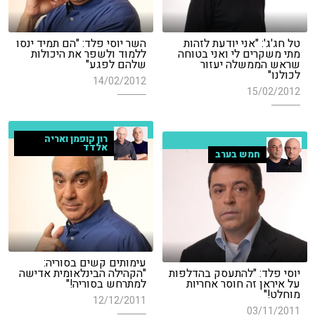
טל חג'ג': "אני יודעת לזהות
השר יוסי פלד: "הם תמיד ינסו
מתי משקרים לי ואני בטוחה
ללמוד ולשפר את היכולות
שראש הממשלה יעזור
שלהם לפגע"
לכולנו"
14/02/2012
15/02/2012
רון קופמן ואריה
אלדד
חמש בערב
עימותים קשים בסוריה:
יוסי פלד: "להתעסק בהדלפות
"הקהילה הבינלאומית אדישה
על איראן זה חוסר אחריות
למתרחש בסוריה!"
מוחלט!"
12/12/2011
03/11/2011