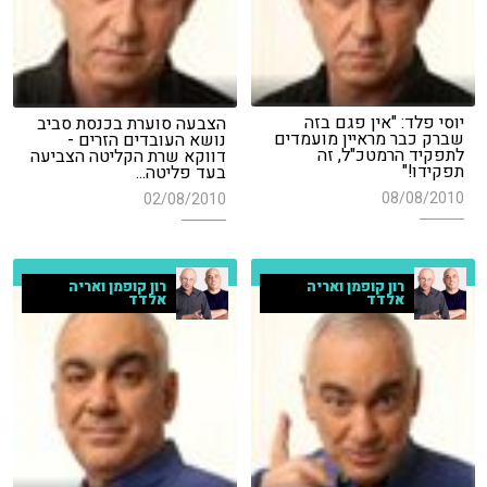
יוסי פלד: "אין פגם בזה
הצבעה סוערת בכנסת סביב
שברק כבר מראיין מועמדים
נושא העובדים הזרים -
לתפקיד הרמטכ"ל, זה
דווקא שרת הקליטה הצביעה
תפקידו!"
בעד פליטה...
08/08/2010
02/08/2010
רון קופמן ואריה
רון קופמן ואריה
אלדד
אלדד