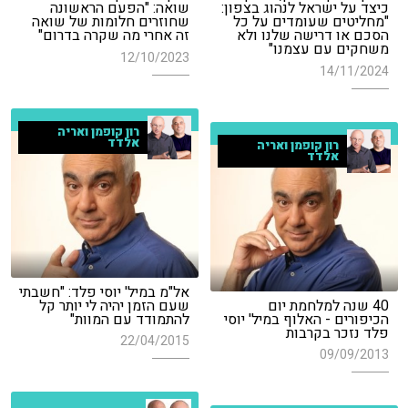
כיצד על ישראל לנהוג בצפון:
שואה: "הפעם הראשונה
"מחליטים שעומדים על כל
שחוזרים חלומות של שואה
הסכם או דרישה שלנו ולא
זה אחרי מה שקרה בדרום"
משחקים עם עצמנו"
12/10/2023
14/11/2024
רון קופמן ואריה
אלדד
רון קופמן ואריה
אלדד
אל"מ במיל' יוסי פלד: "חשבתי
40 שנה למלחמת יום
שעם הזמן יהיה לי יותר קל
הכיפורים - האלוף במיל' יוסי
להתמודד עם המוות"
פלד נזכר בקרבות
22/04/2015
09/09/2013