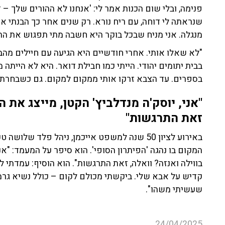
פנימה, ובלי שום הכנות אמר לי: 'אנחנו לא ההורים שלך –
שנראתה לי דוחה, עם ריח נורא. רק שנים אחר כך הבנתי א
מנגלה. אני מניח שבכל בוקר היא חשבה מתי תפגוש את התי
"לא שאלו אותי. אחרי חודשיים היא הגיעה עם חיילים מה
בבית יתומים יהודי. הייתי כמו חבילת דואר. היא לא הייתה
בספרים. עד הצבא זרקו אותי ממקום למקום. גם כשבחרתי
"אני, יוסק'ה מנדלביץ' הקטן, מייצג את ה
זאת התרגשות"
באירוע לציון 50 שנה למשפט אייכמן, ניהל פלד של
המקום בו נהגה 'הפיתרון הסופי'. הוא סיפר על המעמד: "אני
בווילה ואנזה? וואלה, זאת התרגשות". הוא הוסיף: עמדתי
קדיש על אבא שלי. ביקשתי מכולם לקום – כולל נשיא גרמ
שעשיתי משהו".
24/04/2025