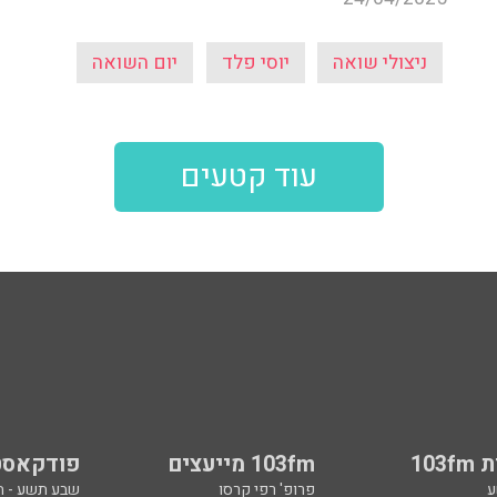
ניצולי שואה
יוסי פלד
יום השואה
עוד קטעים
103
103fm מייעצים
פודקאסט
ע
פרופ' רפי קרסו
שבע תשע - 