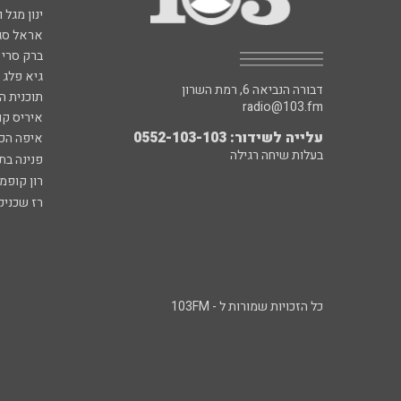
ינון מגל 
אראל סג"
ברק סרי 
גיא פלג
דבורה הנביאה 6, רמת השרון
תוכנית ה
radio@103.fm
איריס קו
עלייה לשידור: 0552-103-103
איפה הכ
בעלות שיחה רגילה
פנינה בת
רון קופמ
רז שכניק
כל הזכויות שמורות ל - 103FM