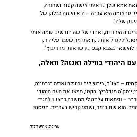
 זאת אמא שלך'. ראיתי אישה קטנה ושחורה,
יזו טראומה היא עברה – היא הייתה בבלוק של
נוק שלה".
בריגדה היהודית, ואחרי שלושה חודשים שמה אותי
 מסוגלת לגדל אותי. קראתי מה שעבר עליה רק
 להישאר בצבא קבע גירשו אותי מהקיבוץ".
עם היהודי בווילה ואנזה? וואלה,
ושה טקסים – באו"ם, בירושלים ובווילה ואנזה בגרמניה,
, יוסק'ה מנדלביץ' הקטן, מייצג את העם היהודי
 לדבר – ופתאום עלתה לי מחשבה בראש: להגיד
ניה. הוא שם כיפה, ושמע קדיש בעברית. תפסתי
עריכה: אחיעד לוק