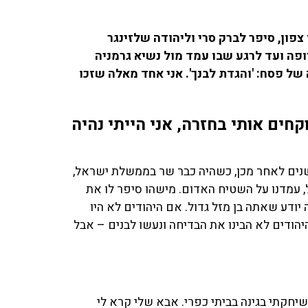
 צפון, סיפר לברק סרי וליהודה שלזינגר
אירופה ועד לרגע שבו עמד מול נשיא גרמניה
ל פסח: 'והגדת לבנך'. אני אחד מאלה שזכו
קחים אותי בחזרה, אני הייתי נהיה
 שנים לאחר מכן, כשהיה כבר שר בממשלת ישראל,
, עמדנו על השטיח האדום. מישהו סיפר לו את
 יודע שאתה בן מזל גדול. אם היהודים לא היו
היהודים לא הבינו את הבדיחה ונעשו לבנים – אבל
א סיפר על המפגש הראשון עם אימו הביולוגית: "בגיל 8 שיחקתי בגינה בביתי כפרי. אבא שלי קרא לי