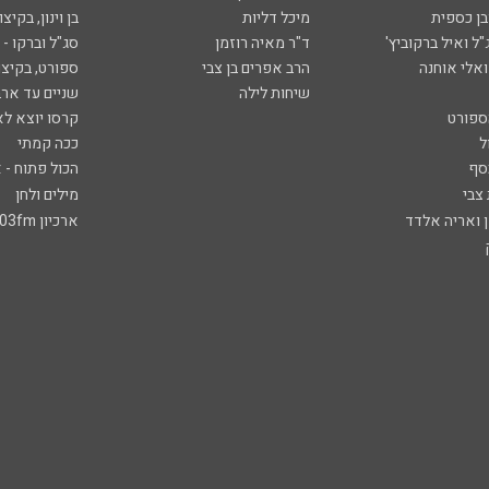
ובן כספית
מיכל דליות
בן וינון, בקיצו
ל ואיל ברקוביץ'
ד"ר מאיה רוזמן
סג"ל וברקו -
ואלי אוחנה
הרב אפרים בן צבי
ספורט, בקיצו
שיחות לילה
שניים עד ארב
ספורט
קרסו יוצא לא
ל
ככה קמתי
סף
הכול פתוח - א
 צבי
מילים ולחן
ן ואריה אלדד
ארכיון 103fm