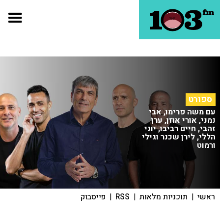
ספורט
עם משה פרימו, אבי
נמני, אורי אוזן, ערן
זהבי, חיים רביבו, יוני
הללי, לירן שכנר וגילי
ורמוט
ראשי
|
תוכניות מלאות
|
RSS
|
פייסבוק