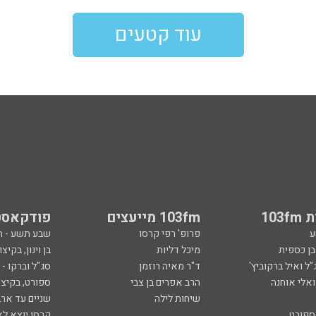
עוד קטעים
103
103fm מייעצים
פודקאסט
ע
פרופ' רפי קרסו
שבע תשע - 
ובן כספית
מיכל דליות
בן וינון, בקיצו
ל ואיל ברקוביץ'
ד"ר מאיה רוזמן
סג"ל וברקו -
ואלי אוחנה
הרב אפרים בן צבי
ספורט, בקיצו
שיחות לילה
שניים עד ארב
ספורט
קרסו יוצא לא