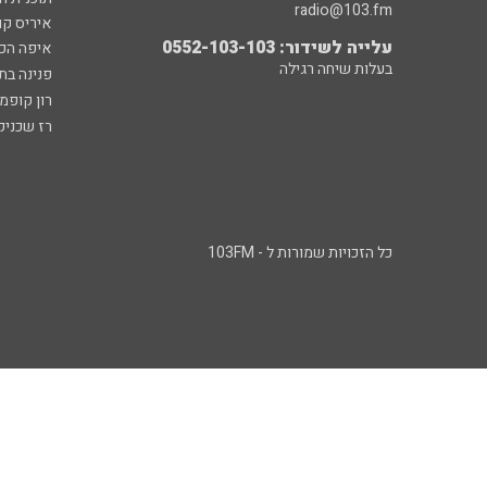
radio@103.fm
איריס קו
עלייה לשידור: 0552-103-103
איפה הכ
בעלות שיחה רגילה
פנינה בת
רון קופמ
רז שכניק
כל הזכויות שמורות ל - 103FM