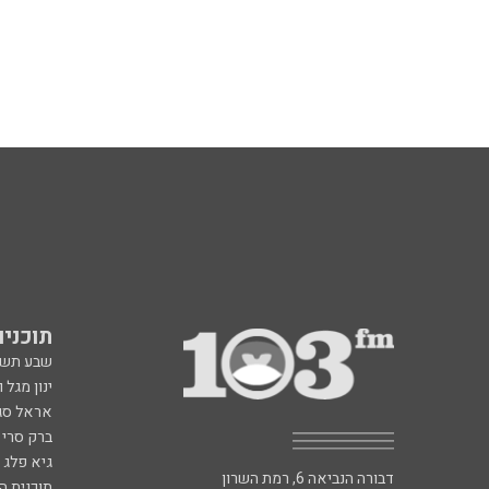
תוכניות fm
שבע תש
ינון מגל 
אראל סג"
ברק סרי 
גיא פלג
דבורה הנביאה 6, רמת השרון
תוכנית ה