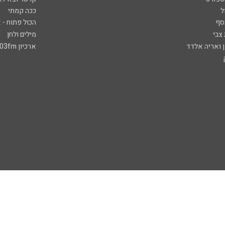
ל
ככה קמתי
סף
הכול פתוח - א
 צבי
מילים ולחן
ן ואריה אלדד
ארכיון 103fm