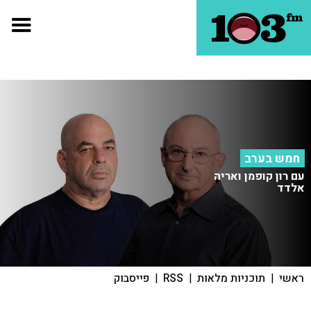
חמש בערב
עם רון קופמן ואריה
אלדד
ראשי
|
תוכניות מלאות
|
RSS
|
פייסבוק