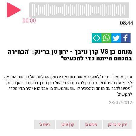
00:00
08:44
מנחם בן VS קרן נויבך - ירון טן ברינק: "הבחירה
במנחם הייתה כדי להכעיס"
עורך מגזין 'רייטינג' לשעבר משוחח עם איריס על ההחלטה של הרשות השנייה
לצרף את העיתונאי מנחם בן לתכנית הרדיו של קרן נויבך ברשת ב' - טן ברינק:
"ניסינו לדבר עם מנחם ולהסביר לו שמשתמשים בו אבל הוא יהיר מדי מכדי
להקשיב"
23/07/2012
ירון טן ברינק
מנחם בן
קרן נויבך
רשת ב'