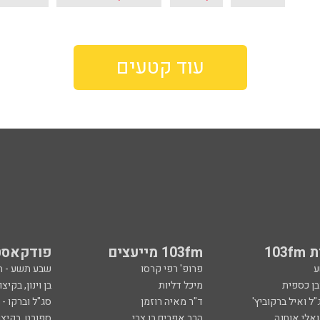
עוד קטעים
103
103fm מייעצים
פודקאסט
ע
פרופ' רפי קרסו
שבע תשע - 
ובן כספית
מיכל דליות
בן וינון, בקיצו
ל ואיל ברקוביץ'
ד"ר מאיה רוזמן
סג"ל וברקו -
ואלי אוחנה
הרב אפרים בן צבי
ספורט, בקיצו