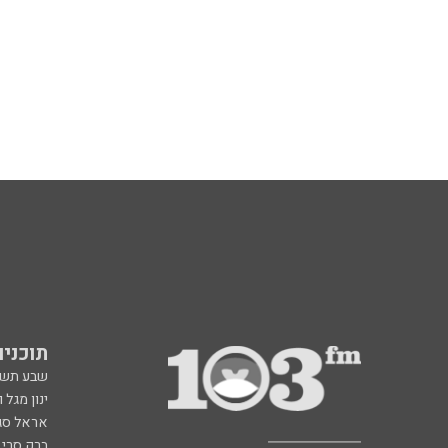
תוכניות fm
שבע תש
ינון מגל 
אראל סג"
ברק סרי 