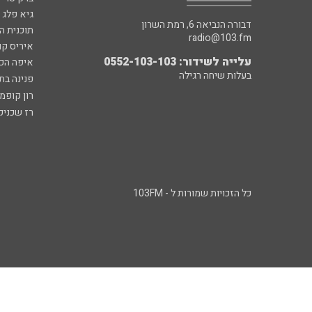
גיא פלג
דבורה הנביאה 6, רמת השרון
תוכנית ה
radio@103.fm
איריס קו
עלייה לשידור: 0552-103-103
איפה הכ
בעלות שיחה רגילה
פנינה בת
רון קופמ
רז שכניק
כל הזכויות שמורות ל - 103FM