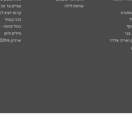
שיחות לילה
שניים עד ארב
ספורט
קרסו יוצא לא
ל
ככה קמתי
סף
הכול פתוח - א
 צבי
מילים ולחן
ן ואריה אלדד
ארכיון 103fm