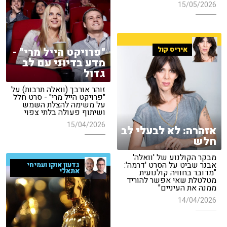
15/05/2026
איריס קול
"פרויקט הייל מרי" -
מדע בדיוני עם לב
גדול
זוהר אורבך (וואלה תרבות) על
"פרויקט הייל מרי" - סרט חלל
על משימה להצלת השמש
ושיתוף פעולה בלתי צפוי
15/04/2026
אזהרה: לא לבעלי לב
חלש
מבקר הקולנוע של 'וואלה'
אבנר שביט על הסרט 'דרמה':
גדעון אוקו ועמיחי
אתאלי
"מדובר בחוויה קולנועית
מטלטלת שאי אפשר להוריד
ממנה את העיניים"
14/04/2026