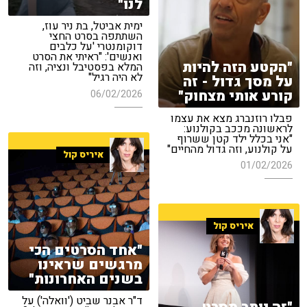
לנו"
ימית אביטל, בת ניר עוז,
השתתפה בסרט החצי
דוקומנטרי 'על כלבים
ואנשים': "ראיתי את הסרט
"הקטע הזה להיות
המלא בפסטיבל ונציה, וזה
לא היה רגיל"
על מסך גדול - זה
קורע אותי מצחוק"
06/02/2026
פבלו רוזנברג מצא את עצמו
לראשונה מככב בקולנוע:
"אני בכלל ילד קטן ששרוף
על קולנוע, וזה גדול מהחיים"
איריס קול
01/02/2026
איריס קול
"אחד הסרטים הכי
מרגשים שראינו
בשנים האחרונות"
ד"ר אבנר שביט ('וואלה') על