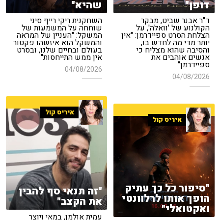
דופן"
שהיא"
ד"ר אבנר שביט, מבקר
השחקנית ריקי רייף סיני
הקולנוע של 'וואלה', על
שוחחה על המשמעות של
הצלחת הסרט ספיידרמן: "אין
המשקל: "העניין של המראה
יותר מדי מה לחדש בו,
והמשקל הוא איזשהו פקטור
והסיבה שהוא מצליח כי
בעולם ובחיים שלנו, ובסרט
אנשים אוהבים את
אין ממש התייחסות"
ספיידרמן"
04/08/2026
04/08/2026
איריס קול
איריס קול
"סיפור כל כך עתיק
"זה תנאי סף להבין
הופך אותו לרלוונטי
את הקצב"
ואקטואלי"
עמית אולמן, במאי ויוצר