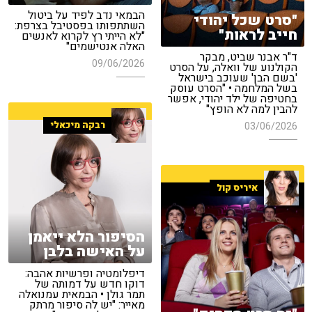
הבמאי נדב לפיד על ביטול
"סרט שכל יהודי
השתתפותו בפסטיבל בצרפת:
חייב לראות"
"לא הייתי רץ לקרוא לאנשים
האלה אנטישמים"
ד"ר אבנר שביט, מבקר
09/06/2026
הקולנוע של וואלה, על הסרט
'בשם הבן' שעוכב בישראל
בשל המלחמה • "הסרט עוסק
בחטיפה של ילד יהודי, אפשר
להבין למה לא הופץ"
רבקה מיכאלי
03/06/2026
איריס קול
הסיפור הלא ייאמן
על האישה בלבן
דיפלומטיה ופרשיות אהבה:
דוקו חדש על דמותה של
תמר גולן • הבמאית עמנואלה
מאייר: "יש לה סיפור מרתק