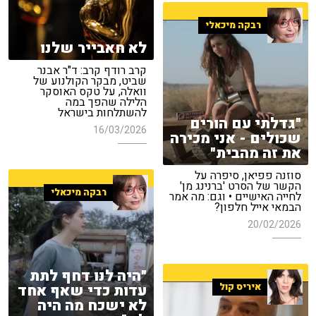
רבקה מיכאלי
לא חאבייר שלנו
קרב רודף קרב: ד"ר אבנר
שביט, מבקר הקולנוע של
וואלה, על טקס האוסקר
הלילה שהפך במה
להשתלחות בישראל
"גדלתי עם הורים
16/03/2026
שכולים - אני מכירה
את זה מהבית"
סוזנה פפיאן, סיפרה על
הקשר של הסרט 'ברנינג מן'
רבקה מיכאלי
לחייה האישיים • וגם: מה אמר
הבמאי אייל חלפון?
20/02/2026
"היה לנו דחף לתת
איריס קול
עדות כדי שאף אחד
לא ישכח מה היה