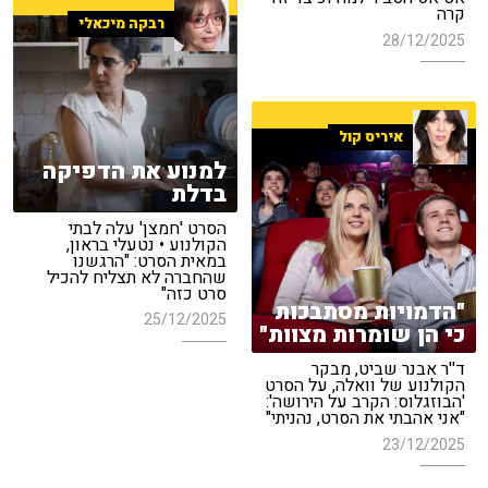
קרה
רבקה מיכאלי
28/12/2025
איריס קול
למנוע את הדפיקה
בדלת
הסרט 'חמצן' עלה לבתי
הקולנוע • נטעלי בראון,
במאית הסרט: "הרגשנו
שהחברה לא תצליח להכיל
סרט כזה"
"הדמויות מסתבכות
25/12/2025
כי הן שומרות מצוות"
ד''ר אבנר שביט, מבקר
הקולנוע של וואלה, על הסרט
'הבוזגלוס: הקרב על הירושה':
"אני אהבתי את הסרט, נהניתי"
23/12/2025