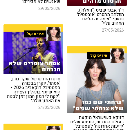
"זה סרט מדהים"
שאנשים לא מכירים"
29/05/2026
ד"ר אבנר שביט ('וואלה'),
התלהב מהסרט 'אובססיה'
וחשף: "אימה זה הז'אנר
האהוב עליי"
27/05/2026
איריס קול
איריס קול
אסתר עופרים שלא
הכרתם
סרטו החדש של שקד גורן,
'אסתר', יוקרן בבכורה
בפסטיבל דוקאביב 2026 •
הוא שיתף בתהליך היצירה
:"לקח לי המון המון זמן לבנות
את האמון שלה"
"צרחתי שם כמו
שלא צרחתי שנים"
24/05/2026
דווקא כשישראל מוקעת
בעולם התרבות, הופתע שליח
'ידיעות אחרונות' לפסטיבל