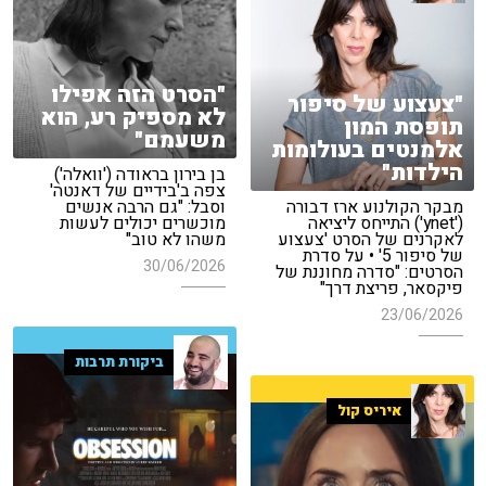
"הסרט הזה אפילו
"צעצוע של סיפור
לא מספיק רע, הוא
תופסת המון
משעמם"
אלמנטים בעולומות
הילדות"
בן בירון בראודה ('וואלה')
צפה ב'בידיים של דאנטה'
מבקר הקולנוע ארז דבורה
וסבל: "גם הרבה אנשים
('ynet') התייחס ליציאה
מוכשרים יכולים לעשות
לאקרנים של הסרט 'צעצוע
משהו לא טוב"
של סיפור 5' • על סדרת
30/06/2026
הסרטים: "סדרה מחוננת של
פיקסאר, פריצת דרך"
23/06/2026
ביקורת תרבות
איריס קול