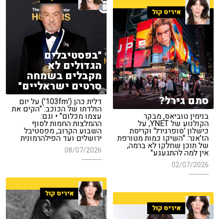
איריס קול
"בפסטיבלים
הגדולים לא
מקבלים בשמחה
סרטים ישראליים"
סתם גירל?
דלית כהן ('103fm') על יום
הולדתו של הכוכב: "הקים את
בנימין טוביאס, מבקר
עצמו מכלום" • וגם:
הקולנוע של YNET, על
ההמלצות החמות לסוף
כישלון 'סופרגירל' וקריסת
השבוע הקרוב, מפסטיבל
הז'אנר: "השיקו כמות מטורפת
ירושלים ועד הפילהרמונית
של תוכן שחלקו לא ברמה,
08/07/2026
אין למה להתגעגע"
02/07/2026
איריס קול
איריס קול