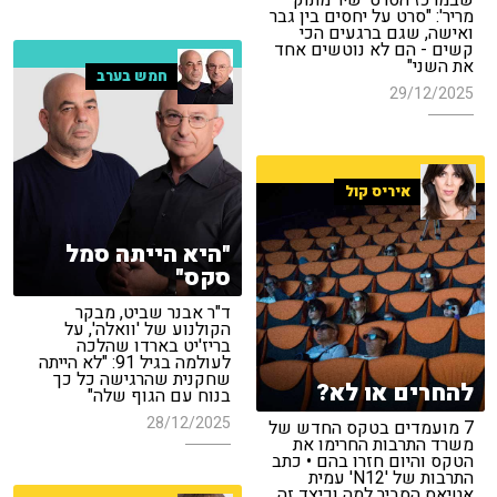
שבמרכז הסרט 'שיר מתוק
מריר': "סרט על יחסים בין גבר
ואישה, שגם ברגעים הכי
קשים - הם לא נוטשים אחד
את השני"
חמש בערב
29/12/2025
איריס קול
"היא הייתה סמל
סקס"
ד"ר אבנר שביט, מבקר
הקולנוע של 'וואלה', על
בריז'יט בארדו שהלכה
לעולמה בגיל 91: "לא הייתה
שחקנית שהרגישה כל כך
להחרים או לא?
בנוח עם הגוף שלה"
28/12/2025
7 מועמדים בטקס החדש של
משרד התרבות החרימו את
הטקס והיום חזרו בהם • כתב
התרבות של 'N12' עמית
אטיאס הסביר למה וכיצד זה