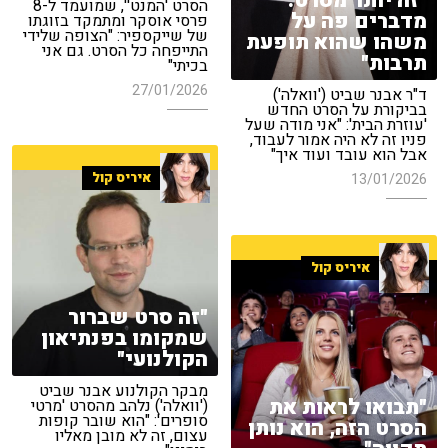
"זה יותר מסרט.
הסרט 'המנט'', שמועמד ל-8
מדברים פה על
פרסי אוסקר ומתמקד בזוגתו
של שייקספיר: "הצופה שלידי
משהו שהוא תופעת
התייפחה כל הסרט. גם אני
תרבות"
בכיתי"
27/01/2026
ד"ר אבנר שביט ('וואלה')
בביקורת על הסרט החדש
'עוזרת הבית': "אני מודה שעל
פניו זה לא היה אמור לעבוד,
אבל הוא עובד ועוד איך"
איריס קול
13/01/2026
איריס קול
"זה סרט שברור
שמקומו בפנתיאון
הקולנועי"
מבקר הקולנוע אבנר שביט
"תבואו לראות את
('וואלה') נלהב מהסרט 'מרטי
סופרים': "הוא שובר קופות
הסרט הזה, הוא נותן
עצום, זה לא מובן מאליו