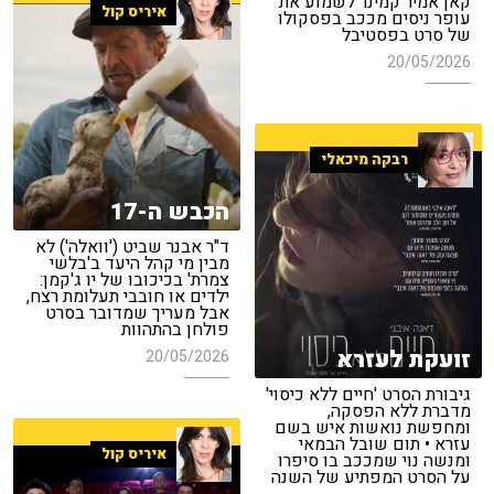
קאן אמיר קמינר לשמוע את
איריס קול
עופר ניסים מככב בפסקולו
של סרט בפסטיבל
20/05/2026
רבקה מיכאלי
הכבש ה-17
ד"ר אבנר שביט ('וואלה') לא
מבין מי קהל היעד ב'בלשי
צמרת' בכיכובו של יו ג'קמן:
ילדים או חובבי תעלומת רצח,
אבל מעריך שמדובר בסרט
פולחן בהתהוות
זועקת לעזרא
20/05/2026
גיבורת הסרט 'חיים ללא כיסוי'
מדברת ללא הפסקה,
ומחפשת נואשות איש בשם
עזרא • תום שובל הבמאי
איריס קול
ומנשה נוי שמככב בו סיפרו
על הסרט המפתיע של השנה