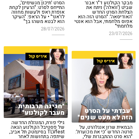
מבקר הקולנוע ד"ר אבנר
הסרט 'תיכון מגשימים',
שביט ('וואלה') ניתח את
התייחס לסרט: "הרעיון לקחת
הצלחת הסרט החדש
אופרת ראפ ולעשות מחווה
'האודיסאה': "הסרט הזה הוא
לז'אנר" • על הראפ: "העיקר
אפוס מלחמתי, אבל הוא אנטי
הוא לבטא משהו בך"
מלחמתי"
28/07/2026
23/07/2026
איריס קול
איריס קול
"חגיגה תרבותית
"עבדתי על הסרט
מעבר לקולנוע"
הזה לא מעט שנים"
גילי פורת, המנהלת החדשה
הבמאית שרון אנגלהרט, על
של פסטיבל הקולנוע הגאה
סרטה החדש 'כי את מכוערת':
TLVfest בסינמטק תל אביב,
"הוא סרט ההתבגרות שלי,
שיתפה בתחושות לאחר