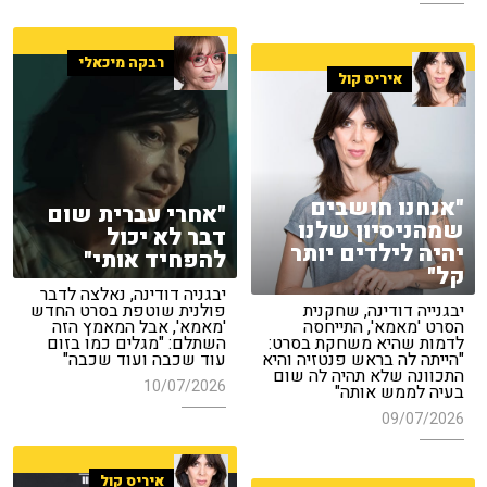
רבקה מיכאלי
איריס קול
"אנחנו חושבים
"אחרי עברית שום
שמהניסיון שלנו
דבר לא יכול
יהיה לילדים יותר
להפחיד אותי"
קל"
יבגניה דודינה, נאלצה לדבר
יבגנייה דודינה, שחקנית
פולנית שוטפת בסרט החדש
הסרט 'מאמא', התייחסה
'מאמא', אבל המאמץ הזה
לדמות שהיא משחקת בסרט:
השתלם: "מגלים כמו בזום
"הייתה לה בראש פנטזיה והיא
עוד שכבה ועוד שכבה"
התכוונה שלא תהיה לה שום
10/07/2026
בעיה לממש אותה"
09/07/2026
איריס קול