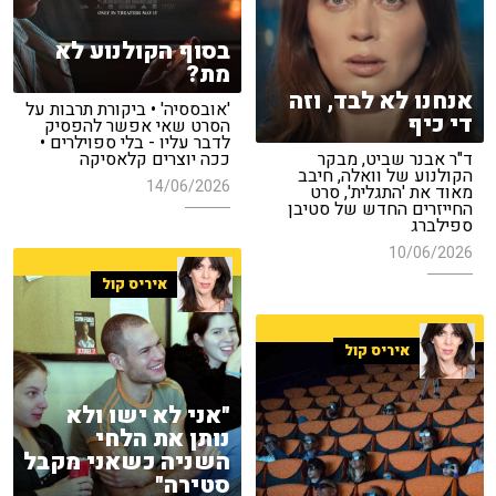
בסוף הקולנוע לא
מת?
אנחנו לא לבד, וזה
'אובססיה' • ביקורת תרבות על
די כיף
הסרט שאי אפשר להפסיק
לדבר עליו - בלי ספוילרים •
ד"ר אבנר שביט, מבקר
ככה יוצרים קלאסיקה
הקולנוע של וואלה, חיבב
14/06/2026
מאוד את 'התגלית', סרט
החייזרים החדש של סטיבן
ספילברג
10/06/2026
איריס קול
איריס קול
"אני לא ישו ולא
נותן את הלחי
השניה כשאני מקבל
סטירה"