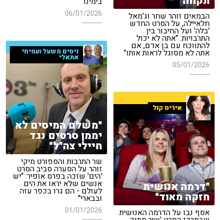
תקווה"
בימינו"
06/01/2026
הבמאים זוהר שחר וג'מאל
חלאיילה, על הסרט החדש
'בלה' ועל החיבור בין
התרבויות: "אתה לא יכול
להתווכח עם בן אדם, אם
ניסים משעל ועמיחי
אתה לא מסוגל לראות אותו"
אתאלי
05/01/2026
איריס קול
"משלם המיסים לא
יממן סרטים נגד
חיילי צה"ל"
שר התרבות והספורט מיקי
זוהר על הסערה סביב הסרט
'הים' שזכה בפרס אופיר: "יש
אנשים שלא יראו את הים
"דרמה אנושית
לעולם - הם גרו בכפר עזה
חזקה מאוד"
ובבארי"
01/01/2026
אסף נבו על הדרמה האנושית