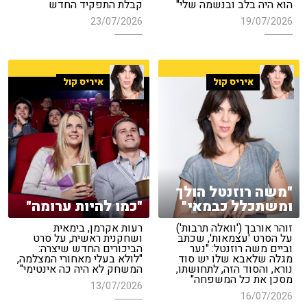
הוא היה בלב ובנשמה שלי"
קבלת התפקיד החדש
23/07/2026
19/07/2026
איריס קול
איריס קול
"משה רוזנטל הולך
ומשתכלל כבמאי"
"כמו להיות ערומה"
זוהר אורבך ('וואלה תרבות')
רעות אקרמן, בימאית
על הסרט 'עצמאות', שכתב
ושחקנית ראשית, על סרט
וביים משה רוזנטל: "נער
הביכורים החדש שיצרה:
מגלה שלאבא שלו יש סוד
"לולא בעלי מאחורי המצלמה,
נורא, והסוד הזה, לתחושתו,
המשחק לא היה כה אינטימי"
מסכן את כל המשפחה"
13/07/2026
16/07/2026