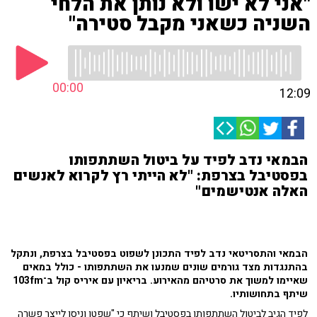
"אני לא ישו ולא נותן את הלחי
השניה כשאני מקבל סטירה"
00:00
12:09
הבמאי נדב לפיד על ביטול השתתפותו
בפסטיבל בצרפת: "לא הייתי רץ לקרוא לאנשים
האלה אנטישמים"
הבמאי והתסריטאי נדב לפיד התכונן לשפוט בפסטיבל בצרפת, ונתקל
בהתנגדות מצד גורמים שונים שמנעו את השתתפותו - כולל במאים
שאיימו למשוך את סרטיהם מהאירוע. בריאיון עם איריס קול ב־103fm
שיתף בתחושותיו.
לפיד הגיב לביטול השתתפותו בפסטיבל ושיתף כי "שפטו וניסו לייצר פשרה