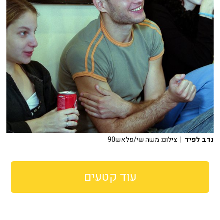
נדב לפיד
| צילום: משה שי/פלאש90
עוד קטעים