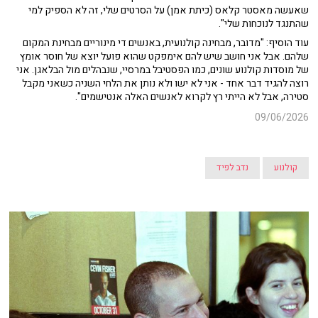
שאעשה מאסטר קלאס (כיתת אמן) על הסרטים שלי, זה לא הספיק למי
שהתנגד לנוכחות שלי".
עוד הוסיף: "מדובר, מבחינה קולנועית, באנשים די מינוריים מבחינת המקום
שלהם. אבל אני חושב שיש להם אימפקט שהוא פועל יוצא של חוסר אומץ
של מוסדות קולנוע שונים, כמו הפסטיבל במרסיי, שנבהלים מול הבלאגן. אני
רוצה להגיד דבר אחד - אני לא ישו ולא נותן את הלחי השניה כשאני מקבל
סטירה, אבל לא הייתי רץ לקרוא לאנשים האלה אנטישמים".
09/06/2026
קולנוע
נדב לפיד