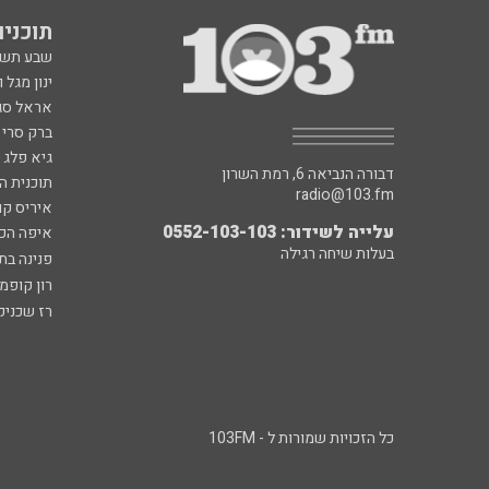
תוכניות fm
שבע תש
ינון מגל 
אראל סג"
ברק סרי 
גיא פלג
דבורה הנביאה 6, רמת השרון
תוכנית ה
radio@103.fm
איריס קו
עלייה לשידור: 0552-103-103
איפה הכ
בעלות שיחה רגילה
פנינה בת
רון קופמ
רז שכניק
כל הזכויות שמורות ל - 103FM