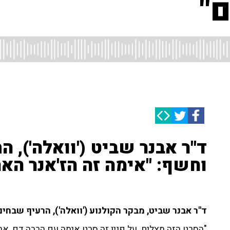
"
ד"ר אבנר שביט ('וואלה'), 
וחשף: "אימה זה הז'אנר האה
ד"ר אבנר שביט, מבקר הקולנוע ('וואלה'), הרעיף שבחים
"הסרט הזה מצליח. על פניו זה סרט אימה עם הרבה דם, אב