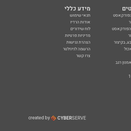
ים
מידע כללי
הפודקאסט
תנאי שימוש
ר
אודות הרדיו
 הפודקאסט
לוח שידורים
ר
מדיניות פרטיות
ע, בקיצור
הצהרת נגישות
כול
הרשמה לניוזלטר
צרו קשר
מנון רגב
created by
CYBER
SERVE