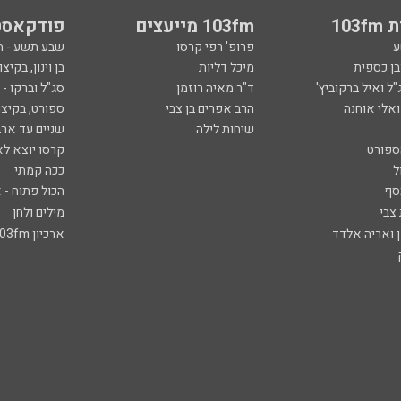
103
103fm מייעצים
פודקאסט
ע
פרופ' רפי קרסו
שבע תשע - 
ובן כספית
מיכל דליות
בן וינון, בקיצו
ל ואיל ברקוביץ'
ד"ר מאיה רוזמן
סג"ל וברקו -
ואלי אוחנה
הרב אפרים בן צבי
ספורט, בקיצו
שיחות לילה
שניים עד ארב
ספורט
קרסו יוצא לא
ל
ככה קמתי
סף
הכול פתוח - א
 צבי
מילים ולחן
ן ואריה אלדד
ארכיון 103fm