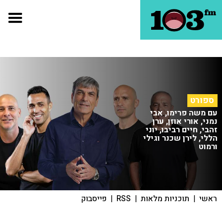
ספורט
עם משה פרימו, אבי
נמני, אורי אוזן, ערן
זהבי, חיים רביבו, יוני
הללי, לירן שכנר וגילי
ורמוט
ראשי
|
תוכניות מלאות
|
RSS
|
פייסבוק