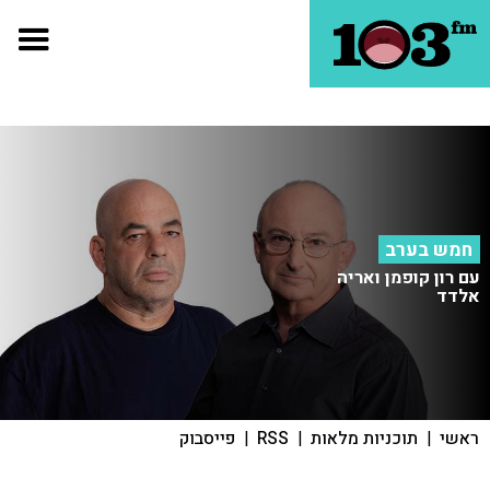
חמש בערב
עם רון קופמן ואריה
אלדד
ראשי
|
תוכניות מלאות
|
RSS
|
פייסבוק