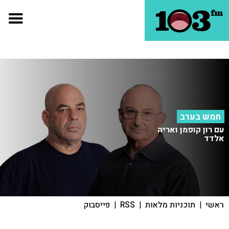
חמש בערב
עם רון קופמן ואריה
אלדד
ראשי
|
תוכניות מלאות
|
RSS
|
פייסבוק