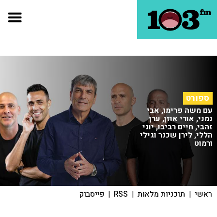
ספורט
עם משה פרימו, אבי
נמני, אורי אוזן, ערן
זהבי, חיים רביבו, יוני
הללי, לירן שכנר וגילי
ורמוט
ראשי
|
תוכניות מלאות
|
RSS
|
פייסבוק