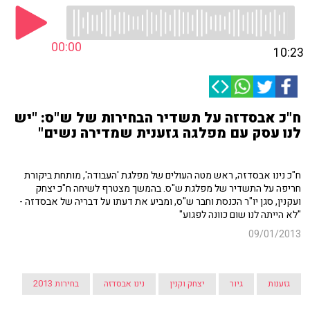
00:00
10:23
ח"כ אבסדזה על תשדיר הבחירות של ש"ס: "יש
לנו עסק עם מפלגה גזענית שמדירה נשים"
ח"כ נינו אבסדזה, ראש מטה העולים של מפלגת 'העבודה', מותחת ביקורת
חריפה על התשדיר של מפלגת ש"ס. בהמשך מצטרף לשיחה ח"כ יצחק
ועקנין, סגן יו"ר הכנסת וחבר ש"ס, ומביע את דעתו על דבריה של אבסדזה -
"לא הייתה לנו שום כוונה לפגוע"
09/01/2013
גזענות
גיור
יצחק וקנין
נינו אבסדזה
בחירות 2013