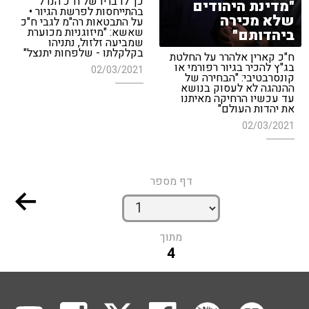
כך לדבריו של ח"כ הנדל
"מדינת היהודים
בהתייחסות לפרשת הגיור •
שלא מכירה
על התבטאות רה"מ לגבי ח"כ
שאשא: "מיזוגניות מכוערת
ביהדותם"
שמביעה זלזול, נתניהו
בקלקלתו - שלפחות יתנצל"
ח"כ קארין אלהרר על החלטת
בג"ץ להכיר בגיור רפורמי או
02/03/2021
קונסרבטיבי: "הבחירה של
ההנהגה לא לעסוק בנושא
עד עכשיו הרחיקה מאיתנו
את יהדות העולם"
02/03/2021
דף מספר
מתוך
4