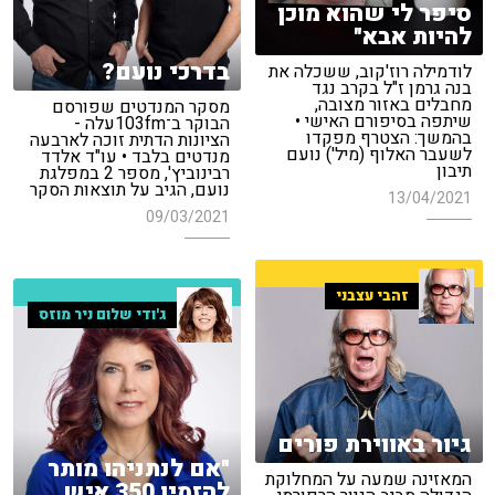
סיפר לי שהוא מוכן
להיות אבא"
בדרכי נועם?
לודמילה רוז'קוב, ששכלה את
בנה גרמן ז"ל בקרב נגד
מחבלים באזור מצובה,
מסקר המנדטים שפורסם
שיתפה בסיפורם האישי •
הבוקר ב־103fmעלה -
בהמשך: הצטרף מפקדו
הציונות הדתית זוכה לארבעה
לשעבר האלוף (מיל') נועם
מנדטים בלבד • עו"ד אלדד
תיבון
רבינוביץ', מספר 2 במפלגת
נועם, הגיב על תוצאות הסקר
13/04/2021
09/03/2021
זהבי עצבני
ג'ודי שלום ניר מוזס
גיור באווירת פורים
"אם לנתניהו מותר
המאזינה שמעה על המחלוקת
להזמין 350 איש