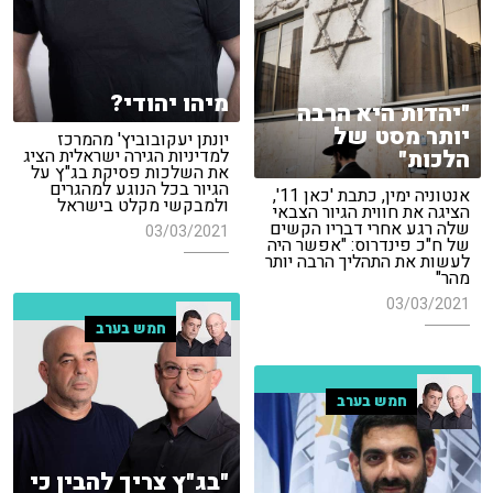
מיהו יהודי?
"יהדות היא הרבה
יותר מסט של
יונתן יעקובוביץ' מהמרכז
למדיניות הגירה ישראלית הציג
הלכות"
את השלכות פסיקת בג"ץ על
הגיור בכל הנוגע למהגרים
אנטוניה ימין, כתבת 'כאן 11',
ולמבקשי מקלט בישראל
הציגה את חווית הגיור הצבאי
שלה רגע אחרי דבריו הקשים
03/03/2021
של ח"כ פינדרוס: "אפשר היה
לעשות את התהליך הרבה יותר
מהר"
03/03/2021
חמש בערב
חמש בערב
"בג"ץ צריך להבין כי