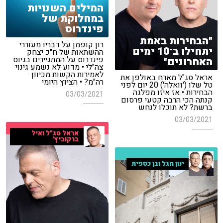
המילים השנויות
במחלוקת של
פינדרוס
"הבחירות באמת
רון קופמן על דבריו מעוררי
יתחילו ב־10 ימים
ההשתאות של ח"כ יצחק
פינדרוס על המתגיירים בגיוס
האחרונים"
צה"לי • מדוע לא נשמע גינוי
לאמירות הקשות מכיוון
אראל סג"ל מארח באולפן את
רה"מ? • הציוץ היומי
טל שלו ('וואלה') 20 יום לפני
הבחירות • אז איזו מפלגה
03/03/2021
קנתה הכי הרבה קטעי פרסום
ברשת? לא תוכלו לנחש
03/03/2021
אראל סג"ל ואיל
ברקוביץ'
ינון מגל ובן כספית