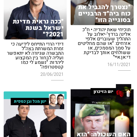
"נצטרך להגביל את
כוח ביה"ד הרבניים
בסוגייה הזו"
"ככה נראית מדינת
ישראל בשנת
תוכיחי שאת יהודיה • ח"כ
2021?"
אלינה ברדץ'-יאלוב על
התהליך שעוברים אלפי
אזרחים: "או שהם מחליטים
דידי הררי התייחס לידיעה כי
על סמך המסמכים, או
זמרת המשרתת בצה"ל
ששולחים אותך לבדיקת
התבשרה שגיורה לא יתאפשר
די.אן.איי"
ועליה לבחור בין המקצוע
ליהדות: "נשמע לי כמו
16/11/2021
קטסטרופה"
20/06/2021
יום הזיכרון
ינון מגל ובן כספית
האם השכולה: "הוא