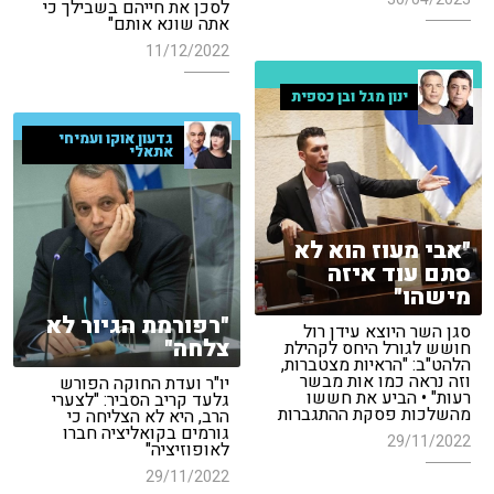
לסכן את חייהם בשבילך כי
אתה שונא אותם"
11/12/2022
ינון מגל ובן כספית
גדעון אוקו ועמיחי
אתאלי
"אבי מעוז הוא לא
סתם עוד איזה
מישהו"
"רפורמת הגיור לא
סגן השר היוצא עידן רול
צלחה"
חושש לגורל היחס לקהילת
הלהט"ב: "הראיות מצטברות,
וזה נראה כמו אות מבשר
יו"ר ועדת החוקה הפורש
רעות" • הביע את חששו
גלעד קריב הסביר: "לצערי
מהשלכות פסקת ההתגברות
הרב, היא לא הצליחה כי
גורמים בקואליציה חברו
29/11/2022
לאופוזיציה"
29/11/2022