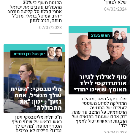
שלא לצורך"
הכנסת חשף כי 30%
מהעולים עוזבים את ישראל
04/03/2024
אחרי קבלת סל קליטה מורחב
• הרב עמיטל בראלי, מנכ"ל
חותם, הגיב לנתון
07/07/2023
חמש בערב
ינון מגל ובן כספית
סוף לאילוץ לגיור
אורתודוקסי לילד
מלינובסקי: "השיח
מאומץ שאינו יהודי
שלך מגעיל, אתה
עו"ד ניקול מאור, מנהלת
גזען" ; ינון: "את
המחלקה לסיוע משפטי
מתבוללת"
לעולים של התנועה
הרפורמית, על המצב עד עתה:
"רק אדם שעומד בתנאים של
ח"כ יוליה מלינובסקי וינון
הרבנות הראשית יכול לאמץ
ראש בראש על שינוי סעיף
ילד"
הנכד • תקפה: "מה יש לך
נגדנו? חיילים לא צריכים
30/04/2023