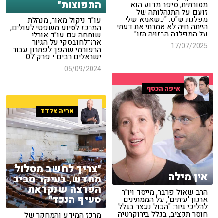
התפוצות"
מסורתית, סיפר מדוע הוא
זועם על התנהלותה של
מפלגת ש"ס: "כשאמא שלי
עו"ד ניקול מאור, מנהלת
הייתה חיה לא אמרתי את דעתי
המרכז לסיוע משפטי לעולים,
על המפלגה הבזויה הזו"
שוחחה עם עו"ד אורלי
ארז־לחובסקי על הגיור
17/07/2025
הרפורמי שהפך לפתרון עבור
ישראלים רבים • פרק 07
05/09/2024
איפה הכסף
אריה אלדד
"צריך לחשב מסלול
אין מילה
מחדש, בעיקר סביב
הפרצה שנקראת
הרב שאול פרבר, מייסד ויו"ר
סעיף הנכד"
ארגון 'עיתים', על הממתינים
להליכי גיור: "הכול נעצר בגלל
חוסר תקציב, בגלל בירוקרטיה
מרכז המידע והמחקר של