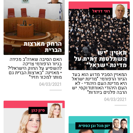
רוני דניאל
הרחק מארצות
הברית
מאזין: "יש
השתלטות דתית על
האם הסיבה שארה"ב מכירה
בגיור הרפורמי צריכה
מדינת ישראל"
להשפיע על החוק הישראלי?
• מאזינה: "בארצות הברית גם
המאזין הסביר מדוע הוא בעד
מותר למכור חזיר"
הגיור הרפורמי: "מדינת ישראל
היא מדינת העם היהודי - לא
04/03/2021
העם היהודי האורתודוקסי. יש
הרבה פלגים ביהדות"
04/03/2021
סיון כהן
ינון מגל ובן כספית