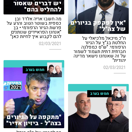
יש דברים שאסור
להחליט בהם"
מה חשבו אריה אלדד ובן
"אין לפקפק בגיורים
כספית בשוטר הטוב והרע על
פרשת הגיור הרפורמי • בן:
של צה"ל"
"אנחנו הפראיירים שנותנים
להם לקבוע איך לחיות כאן"
ח"כ מיכאל מלכיאלי על
החלטת בג"ץ על הגיור
02/03/2021
הרפורמי: "ש"ס כמפלגה
חברתית דתית תעמוד לשמור
על זה שאנחנו נישאר מדינה
יהודית"
02/03/2021
חמש בערב
חמש בערב
"מתקפה על הגיורים
בצה"ל - ביזיון אדיר"