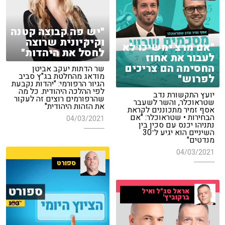
"יש פה קבוצה קטנה
וקיקיונית שרוצה
"אם מרצ ימשיכו לא
לחסל את היהדות"
לעבור את אחוז
החסימה הם צריכים
שר הדתות יעקב אביטן
מודאג מהחלטת בג"ץ סביב
לפרוש"
הגיור הרפורמי: "יהדות נקבעת
לפי ההלכה היהודית. כל מה
יועץ התקשורת נדב
שהרפורמים רוצים זה לעקור
שטראוכלר, והשר לשעבר
את הזהות היהודית"
אסף זמיר מתכוננים לקראת
הבחירות • שטראוכלר: "אם
04/03/2021
נתניהו יכנס עם סכין בין
השיניים הוא יגיע ל־30
מנדטים"
04/03/2021
ספורט
אראל סג"ל ואיל
ברקוביץ'