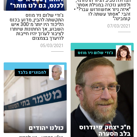
הגדולה סביב הגיור הרפורמי,
לכנס, גם לנו מותר"
ולפתע נזכרה במגילת אסתר:
"איזה גיור אחשוורוש עבר?" •
זהבי: "אסתר עשתה לו
ג'ודי שלום ניר מוזס
קומבינה"
התקשתה להבין, מדוע בכנס
הליכוד היו יותר מ־300 איש
07/03/2021
השבוע, אך החתונות שיותרו
לציבור לערוך יהיו חייבות
להיערך בצמצום
05/03/2021
ג'ודי שלום ניר מוזס
למבוגרים בלבד
ח"כ יצחק פינדרוס
כולנו יהודים
בלב הסערה