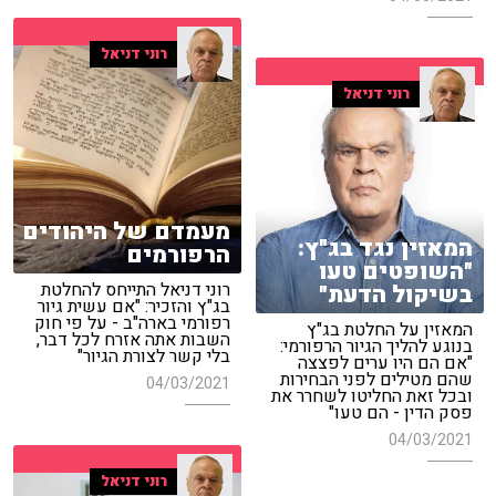
רוני דניאל
רוני דניאל
מעמדם של היהודים
המאזין נגד בג"ץ:
הרפורמים
"השופטים טעו
רוני דניאל התייחס להחלטת
בשיקול הדעת"
בג"ץ והזכיר: "אם עשית גיור
רפורמי בארה"ב - על פי חוק
המאזין על החלטת בג"ץ
השבות אתה אזרח לכל דבר,
בנוגע להליך הגיור הרפורמי:
בלי קשר לצורת הגיור"
"אם הם היו ערים לפצצה
שהם מטילים לפני הבחירות
04/03/2021
ובכל זאת החליטו לשחרר את
פסק הדין - הם טעו"
04/03/2021
רוני דניאל