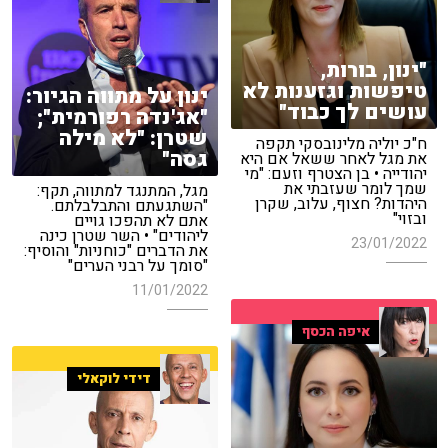
"ינון, בורות,
טיפשות וגזענות לא
ינון על מתווה הגיור:
עושים לך כבוד"
"אג'נדה רפורמית";
שטרן: "לא מילה
ח"כ יוליה מלינובסקי תקפה
גסה"
את מגל לאחר ששאל אם היא
יהודייה • בן הצטרף וזעם: "מי
שמך לומר שעזבתי את
מגל, המתנגד למתווה, תקף:
היהדות? חצוף, עלוב, שקרן
"השתגעתם והתבלבלתם.
ובזוי"
אתם לא תהפכו גויים
ליהודים" • השר שטרן כינה
23/01/2022
את הדברים "כוחניות" והוסיף:
"סומך על רבני הערים"
11/01/2022
איפה הכסף
דידי לוקאלי