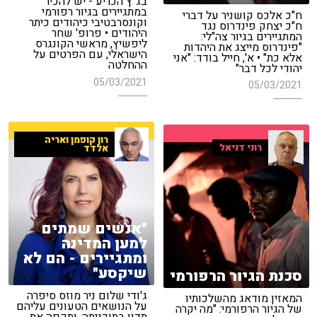
בג"ץ הכריע - יש להכיר
במתגיירים בגיור רפורמי
ח"כ אלכס קושניר על דברי
וקונסרבטיבי כיהודים כיתר
ח"כ יצחק פינדרוס נגד
היהודים • פרופ' שחר
המתגיירים בגיור צה"לי:
ליפשיץ, מראשי הקונגרס
"פינדרוס מייצג את היהדות
הישראלי, עם הפרטים על
אלא כת" • א', חייל בודד: "אני
ההחלטה
יהודי לכל דבר"
05/03/2021
05/03/2021
רון קופמן ואריה
רוני דניאל
אלדד
"אנשים שמתים
למען המדינה
ומתגיירים - הם לא
שיקסע"
סכנת הגיור הרפורמי
ג'ודי שלום ניר מוזס סיפרה
המאזין מודאג מהשלכותיו
על הנושאים הטעונים עליהם
של הגיור הרפורמי: "מה יקרה