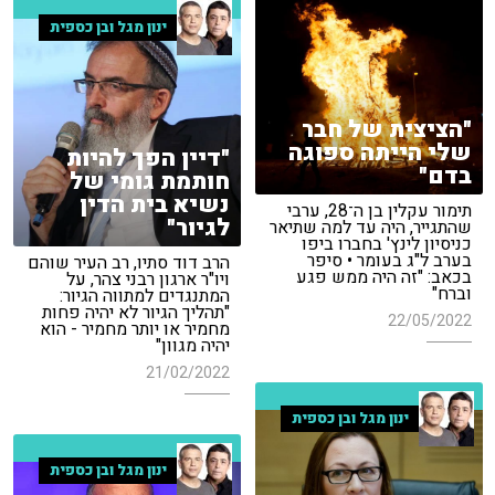
ינון מגל ובן כספית
"הציצית של חבר
שלי הייתה ספוגה
"דיין הפך להיות
בדם"
חותמת גומי של
נשיא בית הדין
תימור עקלין בן ה־28, ערבי
לגיור"
שהתגייר, היה עד למה שתיאר
כניסיון לינץ' בחברו ביפו
בערב ל"ג בעומר • סיפר
הרב דוד סתיו, רב העיר שוהם
בכאב: "זה היה ממש פגע
ויו"ר ארגון רבני צהר, על
וברח"
המתנגדים למתווה הגיור:
"תהליך הגיור לא יהיה פחות
22/05/2022
מחמיר או יותר מחמיר - הוא
יהיה מגוון"
21/02/2022
ינון מגל ובן כספית
ינון מגל ובן כספית