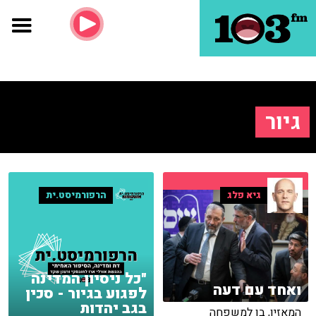
גיור
גיא פלג
הרפורמיסט.ית
"כל ניסיון המדינה
ואחד עם דעה
לפגוע בגיור - סכין
בגב יהדות
המאזין, בן למשפחה