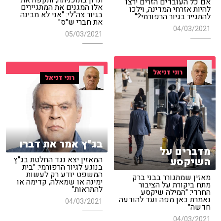
תדון בתוכניתה, ותקפה את
אם כל העובדים הזרים ירצו
אלו המגנים את המתגיירים
להיות אזרחי המדינה, וילכו
בגיור צה"לי: "אני לא מבינה
להתגייר בגיור הרפורמי?"
את חברי ש"ס"
04/03/2021
05/03/2021
רוני דניאל
רוני דניאל
בג"ץ אמר את דברו
מדברים על
המאזין יצא נגד החלטת בג"ץ
השיקסע
בנוגע לגיור הרפורמי: "בית
המשפט יודע רק לעשות
מאזין שמתגורר בבני ברק
ימינה או שמאלה, קדימה או
מתח ביקורת על הציבור
להתראות"
החרדי: "המילה שיקסע
נאמרת כאן מפה ועד להודעה
04/03/2021
חדשה"
04/03/2021