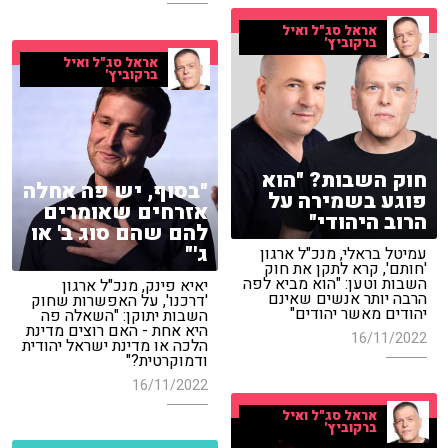
אראל סג"ל ואיל
ברקוביץ'
אראל סג"ל ואיל
ברקוביץ'
חוק השבות? "הוא
"בסוף, יש פה אחלה
פוגע בשמירה על
אזרחים שאומרים
הרוב היהודי"
להם שהם סוג ב' או
ג'"
עמיטל בראלי, מנכ"ל ארגון
'חותם', קרא לתקן את חוק
השבות וטען: "הוא מביא לפה
יאיא פינק, מנכ"ל ארגון
הרבה יותר אנשים שאינם
'דרכנו', על האפשרות שחוק
יהודים מאשר יהודים"
השבות יתוקן: "השאלה פה
היא אחת - האם רוצים מדינת
16/11/2022
הלכה או מדינת ישראל יהודית
ודמוקרטית?"
16/11/2022
אראל סג"ל ואיל
ברקוביץ'