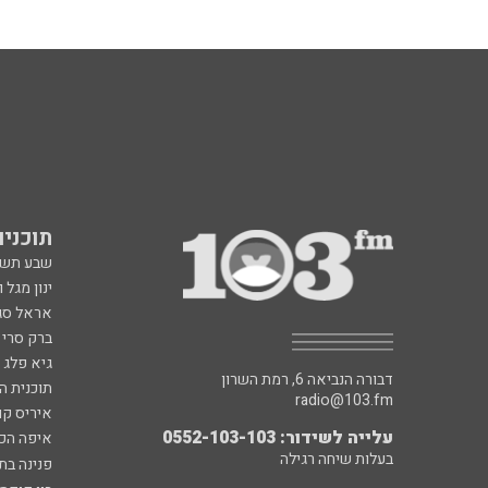
תוכניות fm
שבע תש
ינון מגל 
אראל סג"
ברק סרי 
גיא פלג
דבורה הנביאה 6, רמת השרון
תוכנית ה
radio@103.fm
איריס קו
עלייה לשידור: 0552-103-103
איפה הכ
בעלות שיחה רגילה
פנינה בת