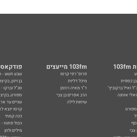
103
103fm מייעצים
פודקאסט
ע
פרופ' רפי קרסו
שבע תשע - 
ובן כספית
מיכל דליות
בן וינון, בקיצו
ל ואיל ברקוביץ'
ד"ר מאיה רוזמן
סג"ל וברקו -
ואלי אוחנה
הרב אפרים בן צבי
ספורט, בקיצו
שיחות לילה
שניים עד ארב
ספורט
קרסו יוצא לא
ל
ככה קמתי
סף
הכול פתוח - א
 צבי
מילים ולחן