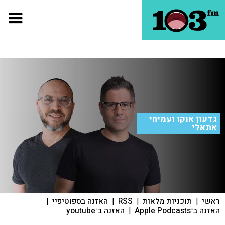
גדעון אוקו ועמיחי
אתאלי
ראשי
|
תוכניות מלאות
|
RSS
|
האזנה בספוטיפיי
|
האזנה ב־Apple Podcasts
|
האזנה ב־youtube