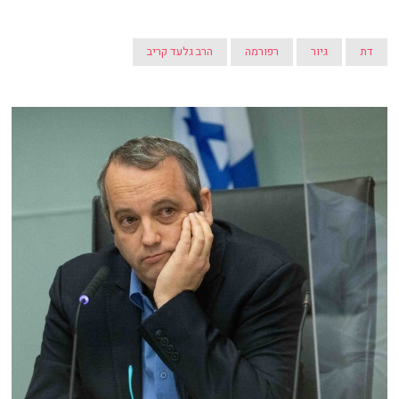
דת
גיור
רפורמה
הרב גלעד קריב