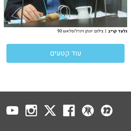
גלעד קריב
| צילום: יונתן זינדל/פלאש 90
עוד קטעים