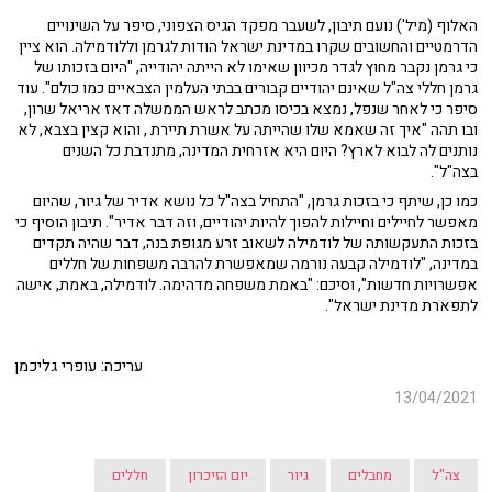
האלוף (מיל') נועם תיבון, לשעבר מפקד הגיס הצפוני, סיפר על השינויים
הדרמטיים והחשובים שקרו במדינת ישראל הודות לגרמן וללודמילה. הוא ציין
כי גרמן נקבר מחוץ לגדר מכיוון שאימו לא הייתה יהודייה, "היום בזכותו של
גרמן חללי צה"ל שאינם יהודיים קבורים בבתי העלמין הצבאיים כמו כולם". עוד
סיפר כי לאחר שנפל, נמצא בכיסו מכתב לראש הממשלה דאז אריאל שרון,
ובו תהה "איך זה שאמא שלו שהייתה על אשרת תיירת , והוא קצין בצבא, לא
נותנים לה לבוא לארץ? היום היא אזרחית המדינה, מתנדבת כל השנים
בצה"ל".
כמו כן, שיתף כי בזכות גרמן, "התחיל בצה"ל כל נושא אדיר של גיור, שהיום
מאפשר לחיילים וחיילות להפוך להיות יהודיים, וזה דבר אדיר". תיבון הוסיף כי
בזכות התעקשותה של לודמילה לשאוב זרע מגופת בנה, דבר שהיה תקדים
במדינה, "לודמילה קבעה נורמה שמאפשרת להרבה משפחות של חללים
אפשרויות חדשות", וסיכם: "באמת משפחה מדהימה. לודמילה, באמת, אישה
לתפארת מדינת ישראל".
עריכה: עופרי גליכמן
13/04/2021
צה"ל
מחבלים
גיור
יום הזיכרון
חללים