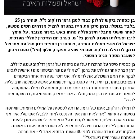
בן כספית ביקש לחלוק כבוד לסגן גרמן רוז'קוב ז"ל, שהיה בן 25
בלבד בנופלו. גרמן סיכן את חייו במטרה להציל אזרחים חפים מפשע,
לאחר ששני מחבלי חיזבאללה פתחו באש באזור מצובה. על אומץ
ליבו ופעילותו הוענק לגרמן צל"ש. בערב יום הזיכרון לחללי מערכות
ישראל ולנפגעי פעולות האיבה, שוחחו בן כספית וינון מגל עם אמו של
גרמן, לודמילה רוז'קוב ועם מי שהיה מפקדו, אלוף (מיל') נועם תיבון,
לשעבר מפקד הגיס הצפוני.
בן כספית סיפר על ההיכרות שלו עם סיפורו של גרמן רוז'קוב שנגע לו ללב.
זמן קצר לאחר נפילתו של גרמן, "יצא לי עם שר הביטחון מופז אישית לנסוע
לבקר את האם השכולה, את לודמילה. אני זוכר שזה היה אחד הביקורים
העצובים ביותר, בן יחיד, דירה קטנה בקריית שמונה, אישה שעולמה חרב עליה.
אחר כך התברר סיפור עוד הרבה יותר מדהים, שאותה לודמילה התעקשה
לשאוב זרע מגופת הבן המת, ונולדה אחרי מאבק משפטי ענק בת שקוראים
לה גל".
לודמילה רוז'קוב, אימו של גרמן, הודתה לכספית על המילים החמות, ושיתפה
בסיפורה האישי: "אני לא יודעת איך זה נכנס למוח, ללב, לראש שלי. איך אני
אמרתי את המילים, שאפשר לקחת זרע? הוא סיפר לי שהוא מוכן להיות
אבא, מוכן לילדים, והוא רוצה להיות אבא. לא חשבתי שזו פעם הראשונה
שלקחו זרע מאדם שנהרג לפני 30 שעות. הרופא אמר לי - את מבינה
שפתחת שערי חיים בישראל?"