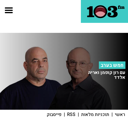
חמש בערב
עם רון קופמן ואריה
אלדד
ראשי
|
תוכניות מלאות
|
RSS
|
פייסבוק