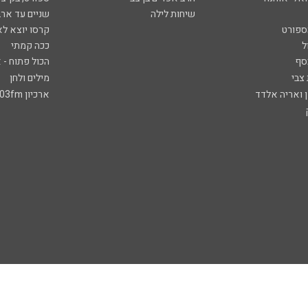
שיחות לילה
שניים עד ארב
ספורט
קרסו יוצא לא
ל
ככה קמתי
סף
הכול פתוח - א
 צבי
מילים ולחן
ן ואריה אלדד
ארכיון 103fm