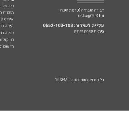
גיא פלג
דבורה הנביאה 6, רמת השרון
תוכנית ה
radio@103.fm
איריס קו
עלייה לשידור: 0552-103-103
איפה הכ
בעלות שיחה רגילה
פנינה בת
רון קופמ
רז שכניק
כל הזכויות שמורות ל - 103FM