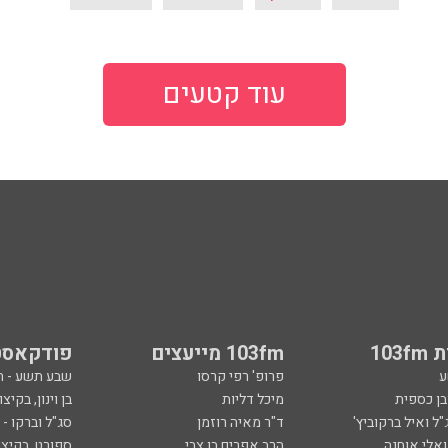
עוד קטעים
103
103fm מייעצים
פודקאסט
ע
פרופ' רפי קרסו
שבע תשע - 
ובן כספית
מיכל דליות
בן וינון, בקיצו
ל ואיל ברקוביץ'
ד"ר מאיה רוזמן
סג"ל וברקו -
ואלי אוחנה
הרב אפרים בן צבי
ספורט, בקיצו