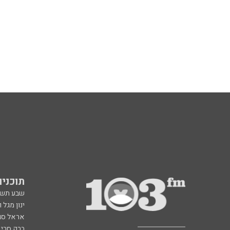
תוכניות fm
שבע תש
ינון מגל 
אראל סג"
ברק סרי 