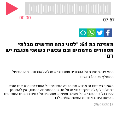
00:00
07:57
מאזינה בת 64: "לפני כמה חודשים סבלתי
מטחורים מדממים וגם עכשיו כשאני מנגבת יש
דם"
המאזינה מספרת על הטחורים שמהם היא סבלה לאחרונה - מהו הטיפול
המומלץ עבורה? האזינו
האמור באייטם זה מבטא את הדעה האישית של השדר/ת והוא אינו מובא
כתחליף לקבלת ייעוץ פרטני מבעל מקצוע המתמחה בתחום, ואין להסתמך
עליו בכל צורה שהיא. כל פעולה ושימוש שנעשים על בסיס התכנים המופיעים
באייטם הינה באחריות המשתמש/ת בלבד.
29/03/2013