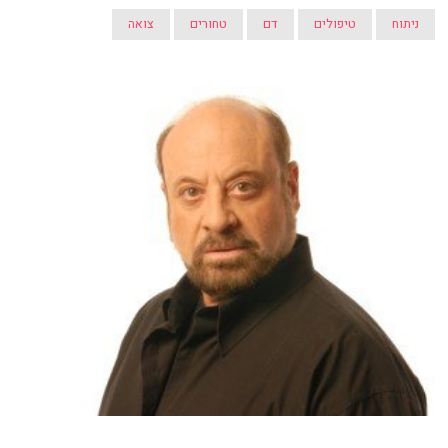
ניתוח
טיפולים
דם
טחורים
צואה