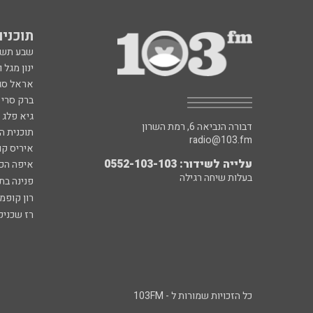
דבורה הנביאה 6, רמת השרון
תוכנית ה
radio@103.fm
איריס קו
עלייה לשידור: 0552-103-103
איפה הכ
בעלות שיחה רגילה
פנינה בת
רון קופמ
רז שכניק
כל הזכויות שמורות ל - 103FM