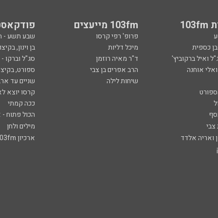
ספורט
קרסו יוצא לא
ל
ככה קמתי
סף
הכול פתוח - א
 צבי
מילים ולחן
ן ואריה אלדד
ארכיון 103fm