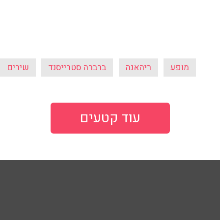
עוד קטעים
103
103fm מייעצים
פודקאסט
ע
פרופ' רפי קרסו
שבע תשע - 
ובן כספית
מיכל דליות
בן וינון, בקיצו
ל ואיל ברקוביץ'
ד"ר מאיה רוזמן
סג"ל וברקו -
ואלי אוחנה
הרב אפרים בן צבי
ספורט, בקיצו
שיחות לילה
שניים עד ארב