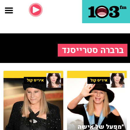
ברברה סטרייסנד
איריס קול
איריס קול
"מפעל של אישה