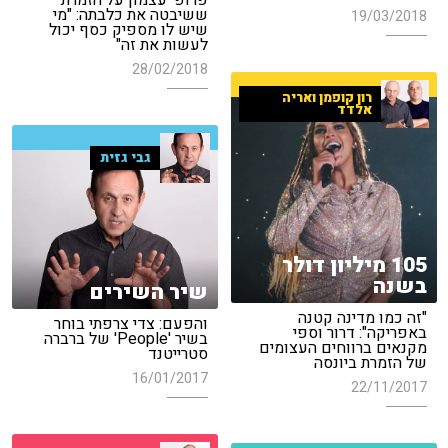
פרופ' עצמון על הזמרת
ששיבטה את כלבתה: "מי
19/03/2018
שיש לו מספיק כסף יכול
לעשות את זה"
28/02/2018
רון קופמן ואריה
אלדד
גבי גזית
105 מיליון דולר
בשנה
שיר השירים
"זה כמו מדינה קטנה
והפעם: צדי צרפתי בוחר
באפריקה": דרור וספי
בשיר 'People' של ברברה
מקנאים ברווחים העצומים
סטרייטנד
של הזמרת ביונסה
16/01/2017
22/11/2017