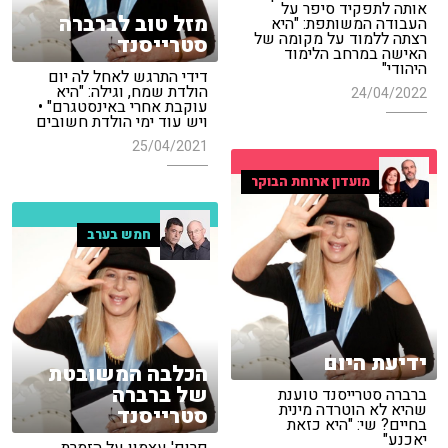
אותה לתפקיד סיפר על
מזל טוב לברברה
העבודה המשותפת: "היא
רצתה ללמוד על מקומה של
סטרייסנד
האישה במרחב הלימוד
היהודי"
דידי התרגש לאחל לה יום
הולדת שמח, וגילה: "היא
24/04/2022
עוקבת אחרי באינסטגרם" •
ויש עוד ימי הולדת חשובים
25/04/2021
מועדון ארוחת הבוקר
חמש בערב
ידיעת היום
הכלבה המשובטת
של ברברה
ברברה סטרייסנד טוענת
שהיא לא הוטרדה מינית
סטרייסנד
בחיים? שי: "היא כזאת
יאכנע"