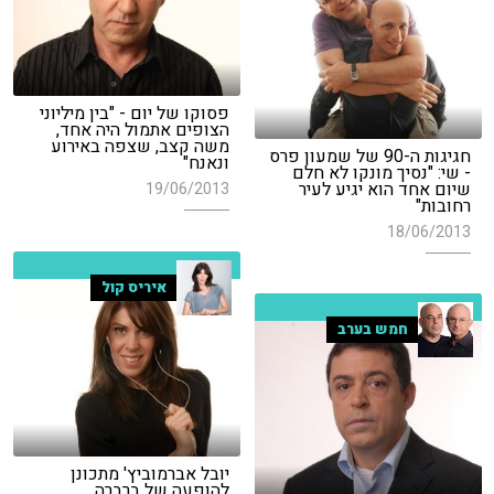
פסוקו של יום - "בין מיליוני
הצופים אתמול היה אחד,
משה קצב, שצפה באירוע
חגיגות ה-90 של שמעון פרס
ונאנח"
- שי: "נסיך מונקו לא חלם
שיום אחד הוא יגיע לעיר
19/06/2013
רחובות"
18/06/2013
איריס קול
חמש בערב
יובל אברמוביץ' מתכונן
להופעה של ברברה