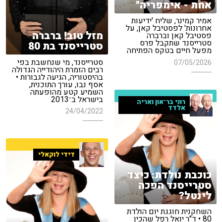
אחת - אימפריה"
אמיר קמינר, שליח 'ידיעות
אחרונות' לפסטיבל קאן, על
מזל טוב! ברברה
פסטיבל קאן וברברה
סטרייסנד שתקבל פרס
סטרייסנד בת 80
מפעל חיים בטקס הפתיחה
סטרייסנד, מי שנחשבת בפי
07/05/2026
רבים הזמרת היהודייה הגדולה
בהיסטוריה, הגיעה לגבורות •
אסף נבו, עורך התוכנית,
השמיע קטע מהופעתה
בישראל ב־2013
רוני בר־און ואריה
אלדד
24/04/2022
דידי לוקאלי
כוכבת נולדת: כיצד
סטרייסנד הפכה
לינטל?
השחקנית חוגגת יום הולדת
80 • ד"ר יואל רפל שהכין