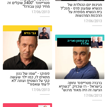
סטרייסנד: "3400 שקלים זה
חגיגות יום ההולדת של
מחיר קטן עבורה!"
הנשיא שמעון פרס - מנכ"ל
בית הנשיא מספרת על
17/06/2013
ההכנות המרגשות
17/06/2013
גבי גזית
רון קופמן ואריה
אלדד
פסוקו - "שמו של גנון
מתאים לו, כמו ילד שעשה
קקי על השטיח ועונה 'לא
ברברה סטרייסנד נחתה
ידעתי שאסור'"
בישראל - רז שכניק: "כשהיא
הגיעה זה היה מאוד מרגש"
17/06/2013
17/06/2013