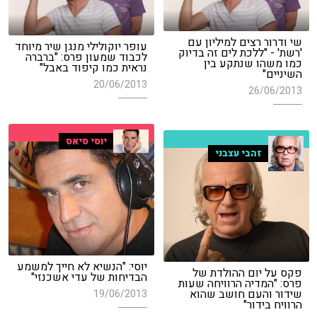
שי ודרור רצים למיליון עם
עופר יוקולילי מנגן שיר מיוחד
'רשת' - "ללכת לים זה בדיוק
לכבוד שמעון פרס: "ברברה
כמו משהו שנתקע בין
נראית כמו קיפוד באבל"
השיניים"
20/06/2013
26/06/2013
יוסי סיאס
זהבי עצבני
יוסי: "הנשיא לא חייך למשמע
פקס על יום ההולדת של
הבדיחות של עדי אשכנזי"
פרס: "המדיה הרוויחה שעות
שידור והעם חושב שהוא
19/06/2013
הרוויח בידור"