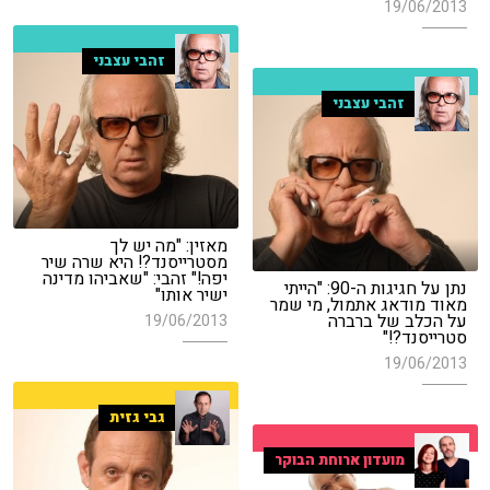
19/06/2013
זהבי עצבני
זהבי עצבני
מאזין: "מה יש לך
מסטרייסנד?! היא שרה שיר
יפה!" זהבי: "שאביהו מדינה
נתן על חגיגות ה-90: "הייתי
ישיר אותו"
מאוד מודאג אתמול, מי שמר
על הכלב של ברברה
19/06/2013
סטרייסנד?!"
19/06/2013
גבי גזית
מועדון ארוחת הבוקר