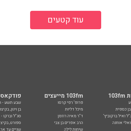
עוד קטעים
103
103fm מייעצים
פודקאסט
ע
פרופ' רפי קרסו
שבע תשע - 
ובן כספית
מיכל דליות
בן וינון, בקיצו
ל ואיל ברקוביץ'
ד"ר מאיה רוזמן
סג"ל וברקו -
ואלי אוחנה
הרב אפרים בן צבי
ספורט, בקיצו
שיחות לילה
שניים עד ארב