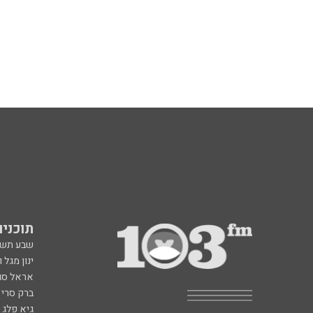
תוכניות fm
שבע תש
ינון מגל 
אראל סג"
ברק סרי 
גיא פלג