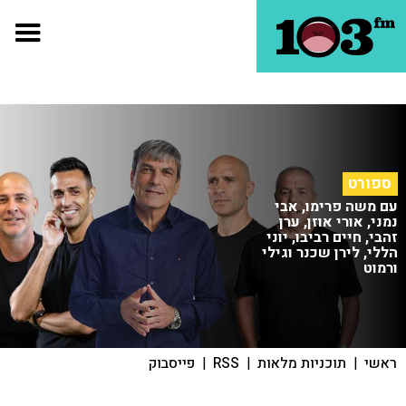
ספורט
עם משה פרימו, אבי
נמני, אורי אוזן, ערן
זהבי, חיים רביבו, יוני
הללי, לירן שכנר וגילי
ורמוט
ראשי
|
תוכניות מלאות
|
RSS
|
פייסבוק