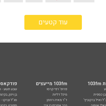
עוד קטעים
103
103fm מייעצים
פודקאסט
ע
פרופ' רפי קרסו
שבע תשע - 
ובן כספית
מיכל דליות
בן וינון, בקיצו
ל ואיל ברקוביץ'
ד"ר מאיה רוזמן
סג"ל וברקו -
ואלי אוחנה
הרב אפרים בן צבי
ספורט, בקיצו