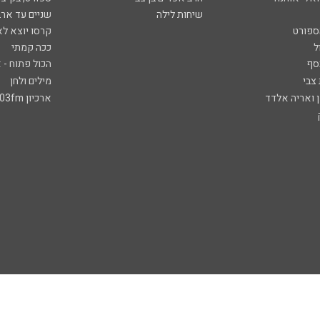
שיחות לילה
שניים עד ארב
ספורט
קרסו יוצא לא
ל
ככה קמתי
סף
הכול פתוח - א
 צבי
מילים ולחן
ן ואריה אלדד
ארכיון 103fm