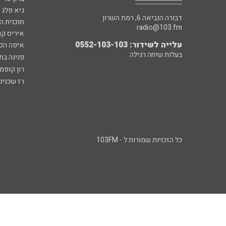
גיא פלג
דבורה הנביאה 6, רמת השרון
תוכנית ה
radio@103.fm
איריס קו
עלייה לשידור: 0552-103-103
איפה הכ
בעלות שיחה רגילה
פנינה בת
רון קופמ
רז שכניק
כל הזכויות שמורות ל - 103FM