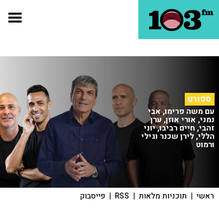
ספורט
עם משה פרימו, אבי
נמני, אורי אוזן, ערן
זהבי, חיים רביבו, יוני
הללי, לירן שכנר וגילי
ורמוט
ראשי
|
תוכניות מלאות
|
RSS
|
פייסבוק