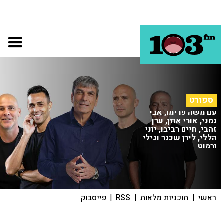
ספורט
עם משה פרימו, אבי
נמני, אורי אוזן, ערן
זהבי, חיים רביבו, יוני
הללי, לירן שכנר וגילי
ורמוט
ראשי
|
תוכניות מלאות
|
RSS
|
פייסבוק