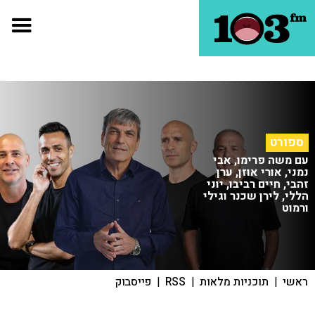
ספורט
עם משה פרימו, אבי
נמני, אורי אוזן, ערן
זהבי, חיים רביבו, יוני
הללי, לירן שכנר וגילי
ורמוט
ראשי
|
תוכניות מלאות
|
RSS
|
פייסבוק