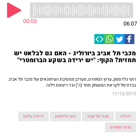
00:00
06:07
מכבי תל אביב ביורוליג - האם גם לבלאט יש
תחזית? הקוף: "יש ירידה בשקע הברומטרי"
רועי גלדסטון, ערוץ הספורט, מעדכן ממסיבת העיתונאים של מכבי תל אביב
בכדורסל לקראת המשחק מחר (ה') נגד ריטאס וילנה
11/12/2013
יורוליג
מכבי תל אביב
רועי גלדסטון
דייוויד בלאט
ערוץ הספורט