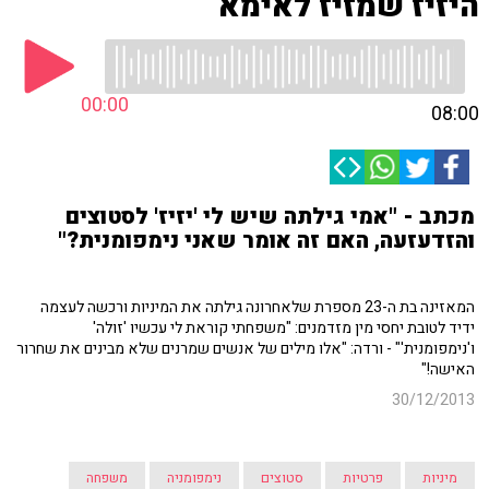
היזיז שמזיז לאימא
00:00
08:00
מכתב - "אמי גילתה שיש לי 'יזיז' לסטוצים
והזדעזעה, האם זה אומר שאני נימפומנית?"
המאזינה בת ה-23 מספרת שלאחרונה גילתה את המיניות ורכשה לעצמה
ידיד לטובת יחסי מין מזדמנים: "משפחתי קוראת לי עכשיו 'זולה'
ו'נימפומנית'" - ורדה: "אלו מילים של אנשים שמרנים שלא מבינים את שחרור
האישה!"
30/12/2013
מיניות
פרטיות
סטוצים
נימפומניה
משפחה