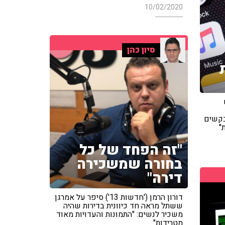
10/02/2020
סיון כהן
בקשים
"
"זה הפחד של כל
בחורה שמשכירה
דירה"
דורון הרמן ('חדשות 13') סיפר על אמרגן
ששתל מראה חד כיוונית בדירות שהיה
משכיר לנשים: "התמונות והעדויות מאוד
מטרידות"