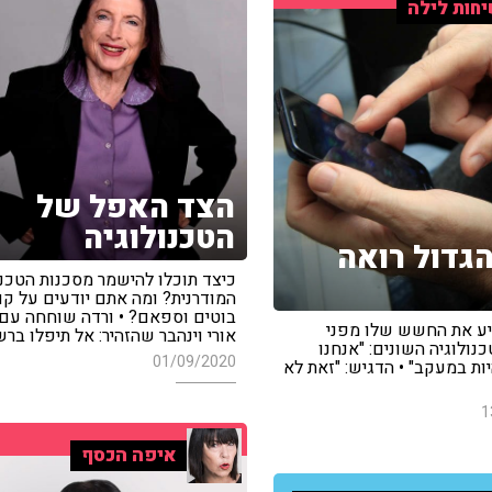
חות לילה
הצד האפל של
הטכנולוגיה
גדול רואה
כיצד תוכלו להישמר מסכנות הטכנו
המודרנית? ומה אתם יודעים על קוק
בוטים וספאם? • ורדה שוחחה עם 
יע את החשש שלו מפני
אורי וינהבר שהזהיר: אל תיפלו בר
נולוגיה השונים: "אנחנו
01/09/2020
ות במעקב" • הדגיש: "זאת לא
1
איפה הכסף