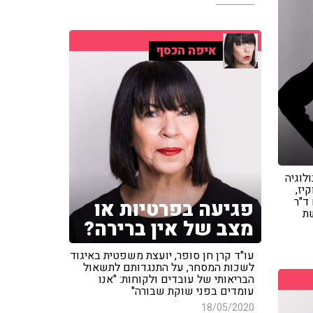
איפה הכסף
לוגיה
יז,
ד"ר
פגיעה בפרטיות או
שת
מצב של אין ברירה?
עו"ד קרן חן סופר, יועצת משפטית באיגוד
לשכות המסחר, על התנגדותם לתשאול
הבריאותי של עובדים ולקוחות: "אנו
עומדים בפני שוקת שבורה"
18/05/2020