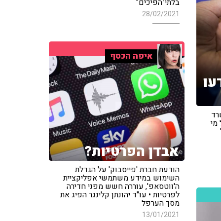
בלתי־הפיכים"
28/02/2021
איפה הכסף
עו
רד
מי
אבדן הפרטיות?
הודעת חברת 'פייסבוק' על הגדלת
השימוש במידע משתמשי אפליקציית
ה'ווטסאפ', עוררה חשש מפני חדירה
לפרטיות • עו"ד יהונתן קלינגר הפיג את
מסך הערפל
13/01/2021