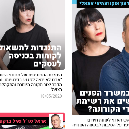
עון אוקו ועמיחי אתאלי
התנגדות לתשאול
לקוחות בכניסה
לעסקים
היועצת המשפטית של מחסני השוק
"אדם לא ירצה לפגוע בפרטיותו, ו
הדבר יצור תקורה מיותרת והתקהלו
רצויה"
משרד הפנים
18/05/2020
ים את רשימת
י הקורונה?
ראש האגף לשעת חירום
אראל סג"ל ואיל ברקוב
פר על הסיבות לבקשה השנויה