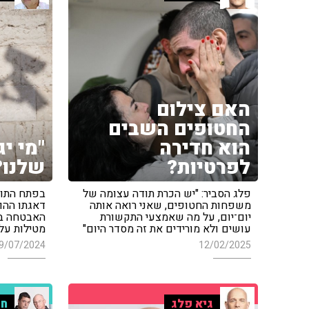
האם צילום
החטופים השבים
הוא חדירה
"מי י
לפרטיות?
שלנו?
פלג הסביר: "יש הכרת תודה עצומה של
בפתח התוכנ
משפחות החטופים, שאני רואה אותה
דאגתו ההול
יום־יום, על מה שאמצעי התקשורת
האבטחה במ
עושים ולא מורידים את זה מסדר היום"
מטילות עלי
9/07/2024
12/02/2025
גיא פלג
חמ