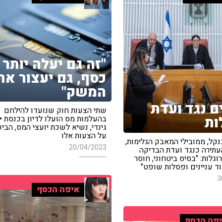
"זה גם יעלה יותר
כסף, גם יעצור את
המשק"
ם נגד ועדת
שתי הצעות חוק שנועדו להילחם
ות
בהעלמות מס הועלו לדיון בכנסת • י
גינדי, נשיא לשכת יועצי המס, הבי
על הצעות אלו
בנקל, ממובילי המאבק הגלימות,
20/04/2023
עתירה כנגד ועדת הבדיקה
גלות: "בסיס ביטחוני, חוסר
וד עניינים ופסלות שופט"
3
איפה הכסף
פה הכסף