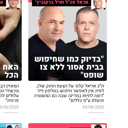
אראל סג"ל ואיל ברקוביץ'
שי
"בדיוק כמו שחיפוש
בבית אסור ללא צו
האח ה
שופט"
הכל
ח"כ אריאל קלנר על הצעת החוק שלו,
המאזין הב
לפיה אין לאפשר חיפוש בטלפון נייד:
מכשירי הטכ
"רוצה לחיות במדינה שבה גם המשטרה
עלולים להי
פועלת ע"פ כללים"
פרנויה"
3/06/2020
24/08/2020