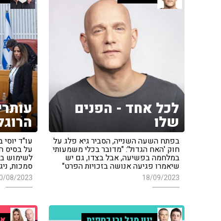
לכל אחד - הפנים
עותרי
שלו
הרוגל
בפתח השעה השנייה, הסביר גיא פלג על
עו"ד יוסי 
חוק 'האח הגדול': "מדובר בכלי משמעותי
על בסיס ה
במלחמה בפשיעה, אבל בצדו, גם יש
לשימוש ברו
שיאמרו פגיעה אנושה בזכויות הפרט"
סמכות, ניג
0/08/2023
18/09/2023
ינון מגל ובן כספית
אי