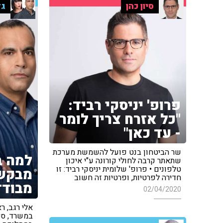
סיון כהן
גד
פרופ' יניסקי רביד:
"כל אזרח צריך לומר
- עד כאן"
שר הביטחון בנט פועל להשמשת מערכת
למה ב
שתאתר קרבה לחולי קורונה ע"י איכון
טלפונים • פרופ' שלומית יניסקי רביד: זו
מבקש
חדירה לפרטיות, ופרטיות זה חשוב
מבודד
02/04/2020
אלי רגב, 
במשרד, סי