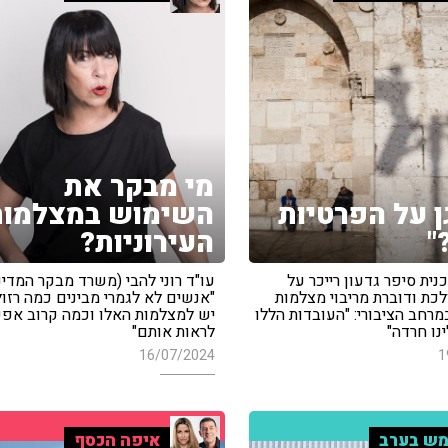
מי מבקר את
גן על הפרטיות
השימוש במצלמות
"
העירוניות?
ית סיפר גדעון רייכר על
עו"ד רוני להבי (משרד מבקר המדינ
כת ודוברת מריבוי מצלמות
"אנשים לא לגמרי מבינים כמה רזול
רחב הציבורי: "העובדות הללו
יש למצלמות האלו וכמה קרוב אפ
נו חרדה"
לראות אותם"
16/07/2024
1
ש בערב
איפה הכסף