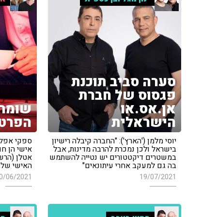
סערה סביב תוכנת
פגסוס של חברת
אן.אס.או
שומרי
הישראלית
הפרטי
יוסי מלמן ('הארץ'): "החברה קיבלה רישיון
ספקי אפליק
בישראל ולכן נמכרת להרבה מדינות, אבל
אישי הן חו
במשטרים דיקטטורים יש נטייה להשתמש
אטלן (הרשו
בה גם למעקב אחרי עיתונאים"
האישי של 
0/06/2021
19/07/2021