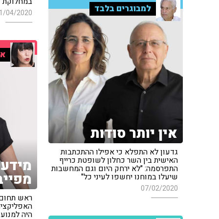
במחלוקת
למבוגרים בלבד
1/04/2020
אי
אין יותר סודות
גדעון לא התפלא כי אפילו ההתכתבות
האישית בין השר כחלון לשופטת כרייף
מידע 
התפרסמה: "לא ירחק היום וגם המחשבות
מפייב
שיעלו במוחנו יחשפו לעיני כל"
07/02/2020
ראש תחום ט
האפליקציה,
היה למנוע 