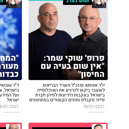
חמש בערב
חמ
פרופ' שוקי שמר:
"המחק
"אין שום בעיה עם
מעורר
החיסון"
כבדות
יו"ר אסותא ומנכ"ל משרד הבריאות
ד"ר שמואל 
לשעבר ביקש להרגיע את האוכלוסייה
בישראל, על
בישראל בעקבות הידיעות לפיהן חברת
ועל המידע
פייזר מקבלת נתונים הקשורים במתחסנים
ישראל
8/01/2021
18/01/2021