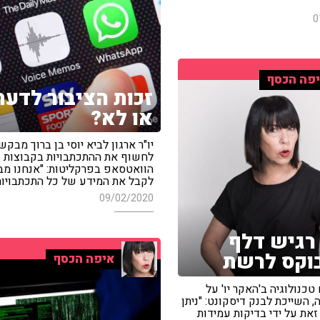
0
פה הכסף
זכות הציבור לדעת
או לא?
יו"ר ארגון לביא יוסי בן ברוך מבקש
לחשוף את ההתכתבויות בקבוצות
הוואטסאפ בפרקליטות: "אנחנו מ
לקבל את המידע של כל התכתבויות
09/02/2020
רגיש דלף
וקס לרשת
איפה הכסף
כנולוגיה ב'האקר יו' על
 השייכת לבנק דיסקונט: "ניתן
זאת על ידי בדיקות עמידות