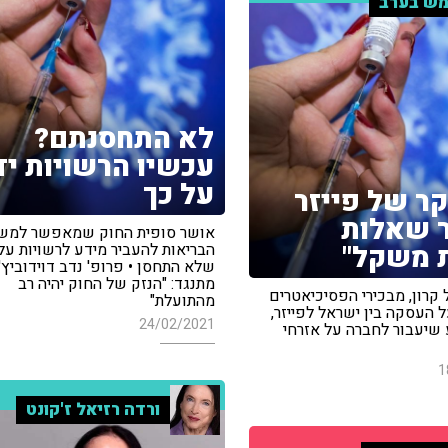
ש בערב
לא התחסנתם?
עכשיו הרשויות יד
על כך
ר של פייזר
 שאלות
אושר סופית החוק שמאפשר למש
 משקל"
הבריאות להעביר מידע לרשויות על 
שלא התחסן • פרופ' נדב דוידוביץ'
מתנגד: "הנזק של החוק יהיה רב
קרון, מבכירי הפסיכיאטרים
מהתועלת"
 העסקה בין ישראל לפייזר,
24/02/2021
 שיעבור לחברה על אזרחי
1
ורדה רזיאל ז'קונט