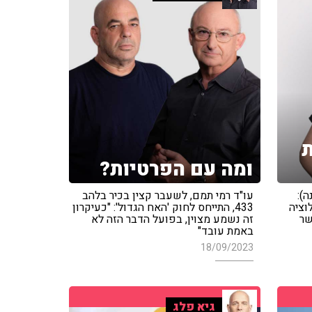
ומה עם הפרטיות?
ה):
עו"ד רמי תמם, לשעבר קצין בכיר בלהב
וציה
433, התייחס לחוק 'האח הגדול': "כעיקרון
שר
זה נשמע מצוין, בפועל הדבר הזה לא
באמת עובד"
18/09/2023
גיא פלג