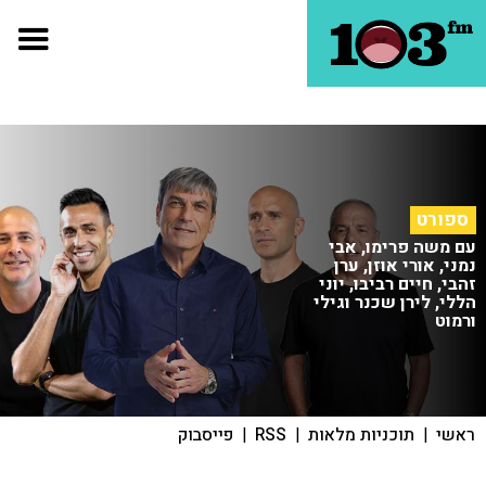
ספורט
עם משה פרימו, אבי
נמני, אורי אוזן, ערן
זהבי, חיים רביבו, יוני
הללי, לירן שכנר וגילי
ורמוט
ראשי
|
תוכניות מלאות
|
RSS
|
פייסבוק