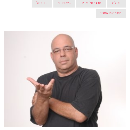
יורוליג
מכבי תל אביב
גיא פניני
כדורסל
מוטי ארואסטי