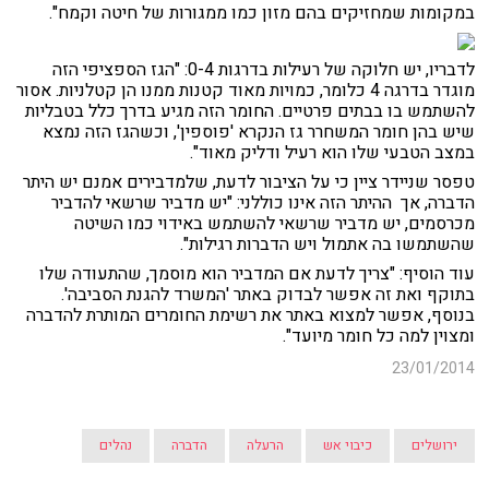
במקומות שמחזיקים בהם מזון כמו ממגורות של חיטה וקמח".
לדבריו, יש חלוקה של רעילות בדרגות 0-4: "הגז הספציפי הזה
מוגדר בדרגה 4 כלומר, כמויות מאוד קטנות ממנו הן קטלניות. אסור
להשתמש בו בבתים פרטיים. החומר הזה מגיע בדרך כלל בטבליות
שיש בהן חומר המשחרר גז הנקרא 'פוספין', וכשהגז הזה נמצא
במצב הטבעי שלו הוא רעיל ודליק מאוד".
טפסר שניידר ציין כי על הציבור לדעת, שלמדבירים אמנם יש היתר
הדברה, אך ההיתר הזה אינו כוללני: "יש מדביר שרשאי להדביר
מכרסמים, יש מדביר שרשאי להשתמש באידוי כמו השיטה
שהשתמשו בה אתמול ויש הדברות רגילות".
עוד הוסיף: "צריך לדעת אם המדביר הוא מוסמך, שהתעודה שלו
בתוקף ואת זה אפשר לבדוק באתר 'המשרד להגנת הסביבה'.
בנוסף, אפשר למצוא באתר את רשימת החומרים המותרת להדברה
ומצוין למה כל חומר מיועד".
23/01/2014
ירושלים
כיבוי אש
הרעלה
הדברה
נהלים