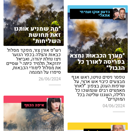
גדעון אוקו ועמיחי
אתאלי
"מה שמניע אותנו
זאת תחושת
השליחות"
רש"פ אורן צור, מפקד מסלול
"מערך הכבאות נמצא
כבאות והצלה בכפר הנוער
ויצו נחלת יהודה, ואביאל
בפריסה לאורך כל
יחזקאל, תלמיד כיתה י' שסיים
הגבול"
את מסלול לימודי הכבאות,
סיפרו על המגמה
טפסר ניסים טויטו, ראש אגף
26/06/2024
מבצעים כיבוי אש ארצי, על
שרפות הענק בצפון: "לאחר
מאמצים רבים שנמשכו כל
הלילה, השגנו שליטה בכל
המוקדים"
איפה הכסף
04/06/2024