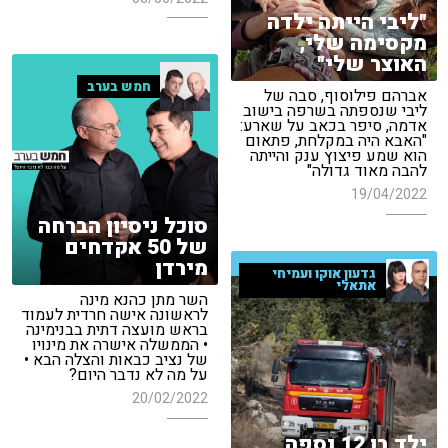
"ליבי הייתה ילדה
מקסימה שלי,
האוצר שלי"
חמש בערב
אברהם פילוסוף, סבה של
ליבי שנספתה בשרפה בישוב
אדמה, סיפר בכאב על שארע:
"האבא היה במקלחת, פתאום
הוא שמע פיצוץ ענק והייתה
להבה מאוד גדולה"
19/04/2022
סוכל ניסיון הברחה
של 50 אקדחים
מירדן
גדעון אוקו ועמיחי
אתאלי
השר מתן כהנא מינה
לראשונה אישה חרדית לעמוד
בראש מועצה דתית בבנימינה
• הממשלה אישרה את מינויו
של נציב כבאות והצלה הבא •
על מה לא נדבר היום?
20/02/2022
ילד בן 12 נספה