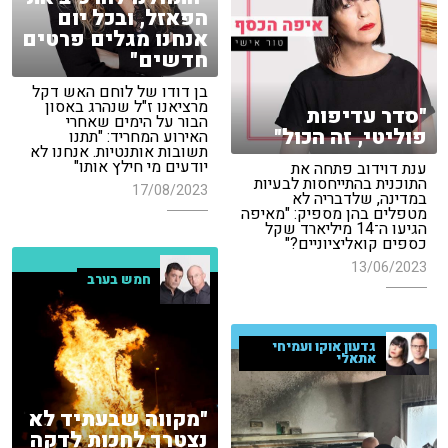
הפאזל, ובכל יום
אנחנו מגלים פרטים
חדשים"
בן דודו של לוחם האש דקל
מרציאנו ז"ל שנהרג באסון
"סדר עדיפות
הבור על הימים שאחרי
פוליטי, זה הכול"
האירוע המחריד: "תתנו
תשובות אותנטיות. אנחנו לא
יודעים מי חילץ אותו"
ענת דוידוב פתחה את
התוכנית בהתייחסות לבעיות
17/08/2023
במדינה, שלדבריה לא
מטפלים בהן מספיק: "מאיפה
הגיעו ה־14 מיליארד שקל
כספים קואליציוניים?"
13/06/2023
חמש בערב
גדעון אוקו ועמיחי
אתאלי
"מקווה שבעתיד לא
נצטרך לחכות לדקה