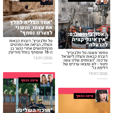
"אחד הצליח לחלץ
את עצמו, והשני
לצערנו נסחף"
האסון בירושלים:
"אין אינדיקציה
טל וולבוביץ', דוברת כבאות
להרעלה"
והצלה, הביאה את הפרטים
מהחיפושים אחרי הנער בן
ה-18 שנסחף בנחל מודיעין
טפסר משנה טל וולבוביץ'
דוברת כבאות והצלה לישראל
13/01/2026
עדכנה: "הצוותים שלנו עשו
ניטור - לא נמצאו ערכים של
דליפת גז"
19/01/2026
איפה הכסף
איפה הכסף
"מרכזי השליטה