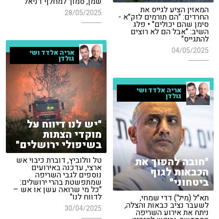
שמן, סמוך למחלף דניאל"
המאזין הציע לגייס את
28/05/2025
החרדים: "הם תורמים לזק"א -
סימן שהם יכולים" • פלג
השיב: "אבל הם לא רוצים
להתגייס"
04/05/2025
אריה אלדד ושי
גולדן
אריה אלדד ושי
גולדן
"יש לנו דיווח על
מוקדי הצתות
בשיפולי ירושלים"
"חובה להפוך את
טל וולוביץ, דוברת כיבוי אש
ארצי, עדכנה באירועים
הכבאות לגוף
נוספים לגבי השריפה
ביטחוני"
שמתפשטת בהרי ירושלים:
"כל מי שרואה עשן או אש –
לדווח לנו"
תא"ל (מיל') דדי שמחי,
לשעבר נציב כבאות והצלה,
30/04/2025
ניתח את אירוע השריפה