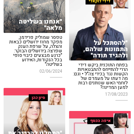
דידי לוקאלי
"אנחנו בשליטה
מלאה"
טפסר שמוליק פרידמן,
"להסתכל על
מפקד מחוז ירושלים כבאות
והצלה, על שרפת הענק
התמונות שלהם,
שפרצה בירושלים הבוקר:
ולהגיד תודה"
"כרגע מבצעים כיבוי סופי
בכל הנקודות, האירוע
בשליטה"
בפתח התוכנית ביקש דידי
הררי להתייחס להתבטאויות
02/06/2024
הקשות נגד בכירי צה"ל • וגם:
מה דעתו על מעמדם של
לוחמי האש שנותנים רבות
למען המדינה?
17/08/2023
סיון כהן
איפה הכסף
"התחלנו להרכיב את