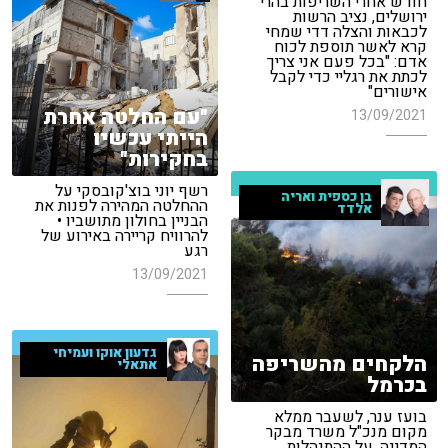
חודש אחרי השריפות בהרי
ירושלים, נציב הרשות
לכבאות והצלה דדי שמחי
קרא לאשר תוספת לכוח
אדם: "בכל פעם אני צריך
לכתת את רגליי כדי לקבל
אישורים"
"עם החלטה אחרת
13/09/2021
הייתי עכשיו
בחקירות"
רשף יוני בוצ'קובסקי על
בן כספית ואריה
ההחלטה המהירה לפנות את
אלדד
הבניין בחולון מתושביו •
להרוויח קריירה באירוע של
רגע
13/09/2021
גדעון אוקו ועמיחי
הלקחים מהשריפה
אתאלי
בכרמל
בועז ענר, לשעבר ממלא
מקום מנכ"ל משרד מבקר
המדינה, על ההתנהלות