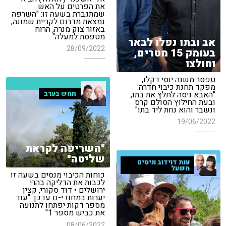
את הפרטים על האש
שמתגברת בשעה זו: "השרפה
נמצאת מדרום לקריית שמונה,
באזור צוק מנרה, הרוח
מטפסת למעלה"
אב ובתו נפלו לבאר
28/09/2022
בעומק 15 מטרים,
וחולצו
טפסר משנה יוסי דקלו,
מפקד תחנת כיבוי חדרה:
חמש בערב
"האבא ניסה לחלץ את בתו,
ובעת החילוץ הסולם קרס
ונשבר והוא נחת ליד בתו"
19/06/2022
"השריפה לקראת
שליטה"
ענת דוידוב וניסים
משעל
כוחות הכיבוי מנסים בשעה זו
לכבות את הדליקה בהרי
ירושלים • דוד סקורי, קצין
יערות במחוז י-ם עדכן: "עוד
מספר דקות יפתחו לתנועה
את כביש מספר 1"
08/06/2022