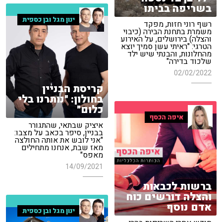
בשריפה בביתו
ינון מגל ובן כספית
רשף רוני חזות, מפקד
משמרת בתחנת הבירה (כיבוי
והצלה) בירושלים, על האירוע
הטרגי: "ראיתי עשן סמיך יוצא
מהחלונות, והבנתי שיש ילד
שלכוד בדירה"
02/02/2022
קריסת הבניין
בחולון: "נותרנו בלי
כלום"
איפה הכסף
איציק שבתאי, שהתגורר
בבניין, סיפר בכאב על מצבו:
"אני לובש את אותה החולצה
מאז שבת, אנחנו מתחילים
מאפס"
14/09/2021
ברשות לכבאות
והצלה דורשים כוח
אדם נוסף
ינון מגל ובן כספית