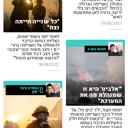
במהלך השריפה הגדולה
בכרמל: "הכבאים רצו בלי
ידיעה ברורה לאן מתפשטת
האש"
"כל שנייה הייתה
19/08/2021
נצח"
לאחר יותר משתי יממות,
הצליחו כוחות הכיבוי
להשתלט על השריפה בהרי
י-ם • ניצב משנה קובי יעקובי
חמש בערב
וסגן ניצב דביר תמים:
"הרגשנו שהאירוע מנוהל"
18/08/2021
"'אלביט' היא זו
בן כספית ורוני
בר-און
שמנהלת פה את
המערכת"
יפתח חצור, יו"ר 'כים ניר', על
מחדל כיבוי השריפה מהאוויר
בהרי י-ם: "ביקשנו לקחת חלק
בפעילות הכיבוי בעתות
משבר ונתקלנו במסכת