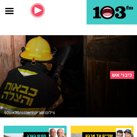
כיבוי אש
צילום: שריה דיאמנט/פלאש90
שניים עד ארבע
חמש בערב