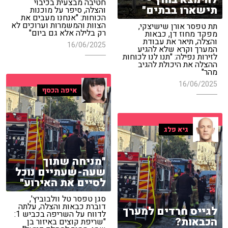
חטיבה מבצעית בכיבוי
תישארו בבתים"
והצלה, סיפר על מוכנות
הכוחות: "אנחנו מעבים את
הצוות והמשמרות וערוכים לא
תת טפסר אורן שישיצקי,
רק בלילה אלא גם ביום"
מפקד מחוז דן, כבאות
והצלה, תיאר את עבודת
16/06/2025
המערך וקרא שלא להגיע
לזירות נפילה: "תנו לנו לכוחות
ההצלה את היכולת להגיב
מהר"
16/06/2025
איפה הכסף
גיא פלג
"מניחה שתוך
שעה-שעתיים נוכל
לסיים את האירוע"
סגן טפסר טל וולבוביץ',
דוברת כבאות והצלה, עלתה
לגייס חרדים למערך
לדווח על השריפה בכביש 1:
הכבאות?
"שריפת קוצים באיזור בן