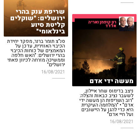
שריפת ענק בהרי
ירושלים: "שוקלים
רון קופמן ואריה
קליטת סיוע
אלדד
בינלאומי"
סנ"צ תומר ברנר, מפקד יחידת
הכיבוי האווירית, עדכן על
המאמצים של כוחות הכיבוי
בהרי ירושלים: "האש חלפה
וממשיכה מזרחה לכיוון פאתי
ירושלים"
16/08/2021
מעשה ידי אדם
ניצב בדימוס שחר איילון,
לשעבר נציב כבאות והצלה:
"רוב השריפות הן מעשה ידי
אדם" • "המלחמה העיקרית
היא כדי להגן על היישובים
ועל חיי אדם"
16/08/2021