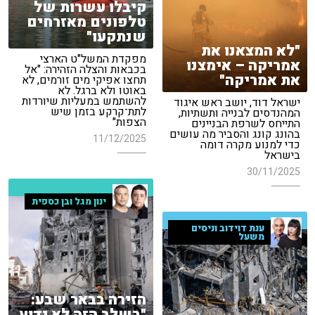
קיבלו עשרות של
טלפונים מאזרחים
שנתקעו"
"לא המצאנו את
מפקדת המשל"ט הארצי
אמריקה – אימצנו
בכבאות והצלה הזהירה: "אל
את אמריקה"
תחצו אפיקי מים זורמים, לא
באוטו ולא ברגל. לא
להשתמש במעליות שיורדות
ישראל דוד, יושב ראש איגוד
לתת־קרקע בזמן שיש
המהנדסים לבנייה ותשתיות,
הצפות"
התייחס לשרפת הבניינים
בהונג קונג והסביר מה עושים
11/12/2025
כדי למנוע מקרה דומה
בישראל
30/11/2025
ינון מגל ובן כספית
ענת דוידוב וניסים
משעל
הזירה בבאר שבע:
"בשלב הזה לא ידוע