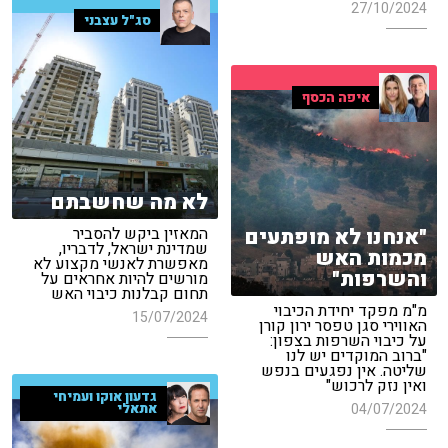
27/10/2024
סג"ל עצבני
איפה הכסף
לא מה שחשבתם
"אנחנו לא מופתעים
המאזין ביקש להסביר
שמדינת ישראל, לדבריו,
מכמות האש
מאפשרת לאנשי מקצוע לא
והשרפות"
מורשים להיות אחראים על
תחום קבלנות כיבוי האש
מ"מ מפקד יחידת הכיבוי
15/07/2024
האווירי סגן טפסר ירון קורן
על כיבוי השרפות בצפון:
"ברוב המוקדים יש לנו
שליטה. אין נפגעים בנפש
ואין נזק לרכוש"
גדעון אוקו ועמיחי
04/07/2024
אתאלי