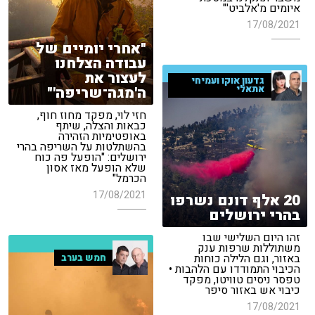
איומים מ'אלביט'"
17/08/2021
"אחרי יומיים של
עבודה הצלחנו
לעצור את
גדעון אוקו ועמיחי
ה'מגה־שריפה'"
אתאלי
חזי לוי, מפקד מחוז חוף,
כבאות והצלה, שיתף
באופטימיות הזהירה
בהשתלטות על השריפה בהרי
ירושלים: "הופעל פה כוח
שלא הופעל מאז אסון
הכרמל"
17/08/2021
20 אלף דונם נשרפו
בהרי ירושלים
זהו היום השלישי שבו
משתוללות שרפות ענק
באזור, וגם הלילה כוחות
חמש בערב
הכיבוי התמודדו עם הלהבות •
טפסר ניסים טוויטו, מפקד
כיבוי אש באזור סיפר
17/08/2021