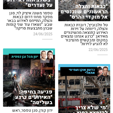
על נעדרים"
"כבאות והצלה
הראשונים שנכנסים
טפסר משנה איציק לוי, סגן
אל מוקדי ההרס"
מפקד מחוז דרום כבאות
והצלה, התייחס לאירוע בבאר
שבע: "נשארו עוד שני קומות
טל וולבוביץ', דוברת כבאות
שבהן מתבצעות סריקה"
והצלה, דיווחה על זירות
האירוע כתוצאה מהשיגורים
24/06/2025
מאיראן: "כרגע אנחנו נמצאים
במקום ומבקשים מהציבור
לא להגיע לזירות"
22/06/2025
ינון מגל ובן כספית
גדעון אוקו ועמיחי
אתאלי
פגיעה בחיפה:
"האירועים כרגע
בשליטה"
"מי שלא צריך
ירון קורן, סגן טפסר, ראש
להימצא בחוץ -