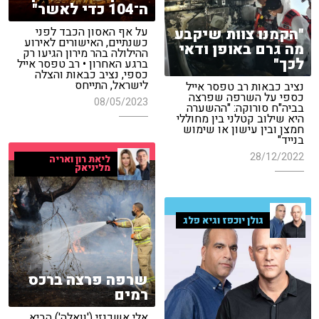
ה־104 כדי לאשר"
"הקמנו צוות שיקבע
על אף האסון הכבד לפני
כשנתיים, האישורים לאירוע
מה גרם באופן ודאי
ההילולה בהר מירון הגיעו רק
לכך"
ברגע האחרון • רב טפסר אייל
כספי, נציב כבאות והצלה
לישראל, התייחס
נציב כבאות רב טפסר אייל
כספי על השרפה שפרצה
08/05/2023
בביה"ח סורוקה: "ההשערה
היא שילוב קטלני בין מחוללי
חמצן ובין עישון או שימוש
בנייד"
28/12/2022
ליאת רון ואריה
מליניאק
גולן יוכפז וגיא פלג
שרפה פרצה ברכס
רמים
אלי אשכנזי ('וואלה') הביא