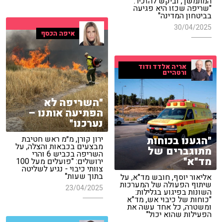
המתמשך, וביקש להזכיר:
"שריפה שכזו היא פגיעה
בביטחון המדינה"
30/04/2025
איפה הכסף
אריה אלדד ודוד
ורטהיים
"השריפה לא
הפתיעה אותנו –
נערכנו"
"הגענו בכוחות
ירון קורן, מ״מ ראש חטיבת
מבצעים בכבאות והצלה, על
מתוגברים של
השריפה בכביש 6 והרי
מד"א"
ירושלים: "פועלים מעל 100
צוותי כיבוי - נגיע לשליטה
בתוך שעות"
אליאור יוסף, חובש מד"א, על
שיתוף הפעולה של המערכות
23/04/2025
השונות בפיגוע בגלילות:
"כוחות של כיבוי אש, מד"א
ומשטרה, כל אחד עשה את
הפעילות שהוא יכול"