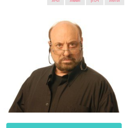
תרופות
זיכרון
חששות
הזיות