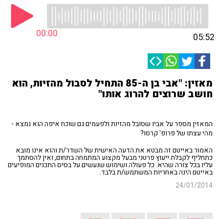
00:00
05:52
מאזין: "אבי בן ה-85 התחיל לסבול מהזיות, הוא
חושב שרוצים להרוג אותו"
המאזין מספר על אביו שסובל מהזיות ולפעמים גם שוכח איפה הוא נמצא -
מהי עצתו של פרופ' קרסו?
האמור באייטם זה מבטא את הדעה האישית של השדר/ת והוא אינו מובא
כתחליף לקבלת ייעוץ פרטני מבעל מקצוע המתמחה בתחום, ואין להסתמך
עליו בכל צורה שהיא. כל פעולה ושימוש שנעשים על בסיס התכנים המופיעים
באייטם הינה באחריות המשתמש/ת בלבד.
24/01/2014