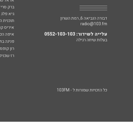
אראל סג"
ברק סרי 
גיא פלג
דבורה הנביאה 6, רמת השרון
תוכנית ה
radio@103.fm
איריס קו
עלייה לשידור: 0552-103-103
איפה הכ
בעלות שיחה רגילה
פנינה בת
רון קופמ
רז שכניק
כל הזכויות שמורות ל - 103FM