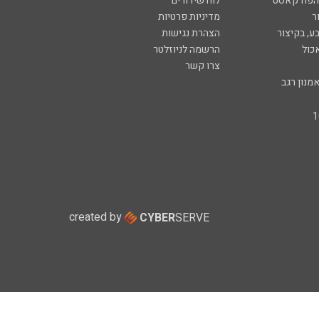
 הפודקאסט
לוח שידורים
ר
מדיניות פרטיות
ע, בקיצור
הצהרת נגישות
כול
הרשמה לניוזלטר
צרו קשר
מנון רגב
created by
CYBER
SERVE