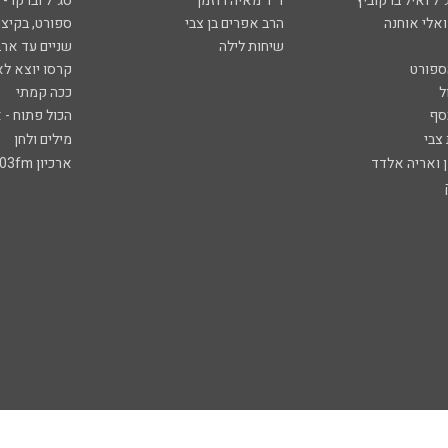
ל ואיל ברקוביץ'
ד"ר מאיה רוזמן
סג"ל וברקו -
ואלי אוחנה
הרב אפרים בן צבי
ספורט, בקיצו
שיחות לילה
שניים עד ארב
ספורט
קרסו יוצא לא
ל
ככה קמתי
סף
הכול פתוח - א
 צבי
מילים ולחן
ן ואריה אלדד
ארכיון 103fm