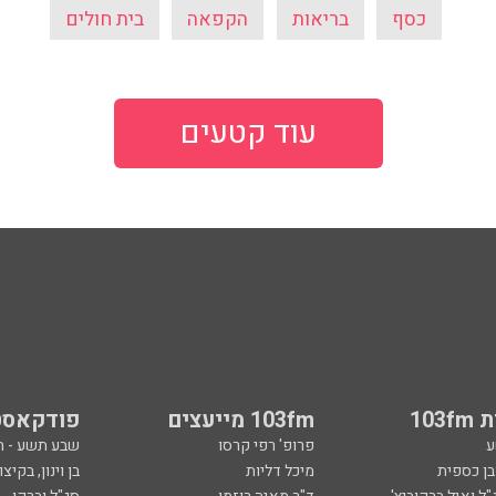
כסף
בריאות
הקפאה
בית חולים
עוד קטעים
103
103fm מייעצים
פודקאסט
ע
פרופ' רפי קרסו
שבע תשע - 
ובן כספית
מיכל דליות
בן וינון, בקיצו