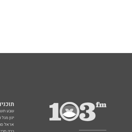
תוכניות fm
שבע תש
ינון מגל 
אראל סג"
ברק סרי 