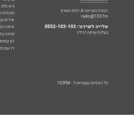
גיא פלג
דבורה הנביאה 6, רמת השרון
תוכנית ה
radio@103.fm
איריס קו
עלייה לשידור: 0552-103-103
איפה הכ
בעלות שיחה רגילה
פנינה בת
רון קופמ
רז שכניק
כל הזכויות שמורות ל - 103FM