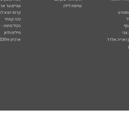
שיחות לילה
שניים עד ארב
ספורט
קרסו יוצא לא
ל
ככה קמתי
סף
הכול פתוח - א
 צבי
מילים ולחן
ן ואריה אלדד
ארכיון 103fm