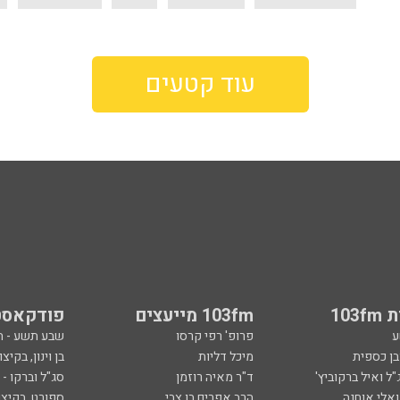
עוד קטעים
103
103fm מייעצים
פודקאסט
ע
פרופ' רפי קרסו
שבע תשע - 
ובן כספית
מיכל דליות
בן וינון, בקיצו
ל ואיל ברקוביץ'
ד"ר מאיה רוזמן
סג"ל וברקו -
ואלי אוחנה
הרב אפרים בן צבי
ספורט, בקיצו