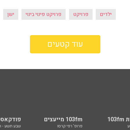
ילדים
פרויקט
פרויקט פינוי בינוי
ישן
עוד קטעים
103
103fm מייעצים
פודקאסט
ע
פרופ' רפי קרסו
שבע תשע - 