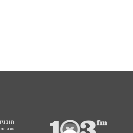
תוכניות fm
שבע תש