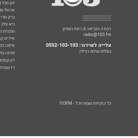
ינון מגל 
אראל סג"
ברק סרי 
גיא פלג
דבורה הנביאה 6, רמת השרון
תוכנית ה
radio@103.fm
איריס קו
עלייה לשידור: 0552-103-103
איפה הכ
בעלות שיחה רגילה
פנינה בת
רון קופמ
רז שכניק
כל הזכויות שמורות ל - 103FM