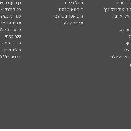
ובן כספית
מיכל דליות
בן וינון, בקיצו
ל ואיל ברקוביץ'
ד"ר מאיה רוזמן
סג"ל וברקו -
ואלי אוחנה
הרב אפרים בן צבי
ספורט, בקיצו
שיחות לילה
שניים עד ארב
ספורט
קרסו יוצא לא
ל
ככה קמתי
סף
הכול פתוח - א
 צבי
מילים ולחן
ן ואריה אלדד
ארכיון 103fm