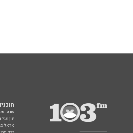
תוכניות fm
שבע תש
ינון מגל 
אראל סג"
ברק סרי 