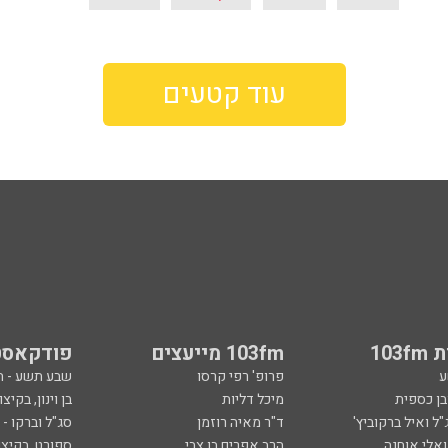
עוד קטעים
103
103fm מייעצים
פודקאסט
ע
פרופ' רפי קרסו
שבע תשע - 
ובן כספית
מיכל דליות
בן וינון, בקיצו
ל ואיל ברקוביץ'
ד"ר מאיה רוזמן
סג"ל וברקו -
ואלי אוחנה
הרב אפרים בן צבי
ספורט, בקיצו