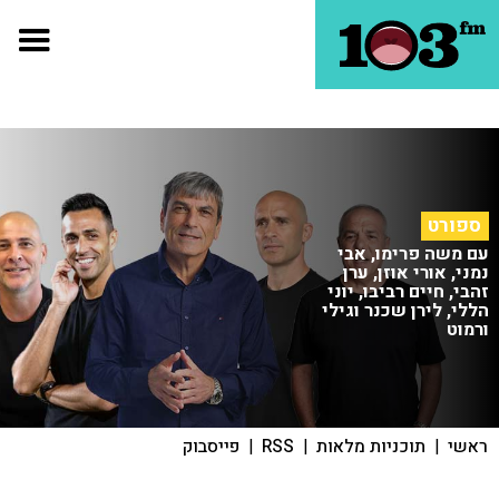
ספורט
עם משה פרימו, אבי
נמני, אורי אוזן, ערן
זהבי, חיים רביבו, יוני
הללי, לירן שכנר וגילי
ורמוט
ראשי
|
תוכניות מלאות
|
RSS
|
פייסבוק