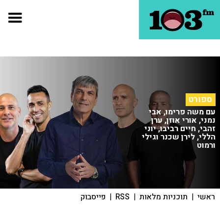
ספורט
עם משה פרימו, אבי
נמני, אורי אוזן, ערן
זהבי, חיים רביבו, יוני
הללי, לירן שכנר וגילי
ורמוט
ראשי
|
תוכניות מלאות
|
RSS
|
פייסבוק