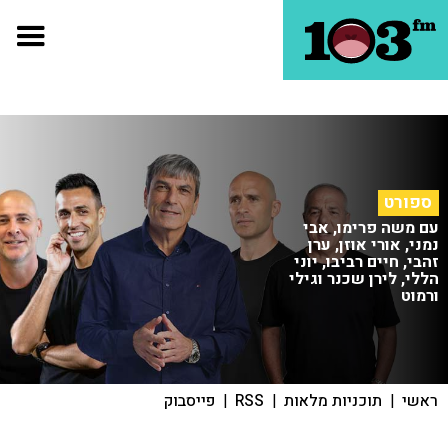
ספורט
עם משה פרימו, אבי
נמני, אורי אוזן, ערן
זהבי, חיים רביבו, יוני
הללי, לירן שכנר וגילי
ורמוט
ראשי
|
תוכניות מלאות
|
RSS
|
פייסבוק