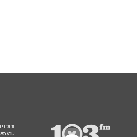
תוכניות fm
שבע תש