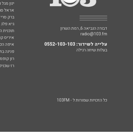
ינון מגל 
אראל סג"
ברק סרי 
גיא פלג
דבורה הנביאה 6, רמת השרון
תוכנית ה
radio@103.fm
איריס קו
עלייה לשידור: 0552-103-103
איפה הכ
בעלות שיחה רגילה
פנינה בת
רון קופמ
רז שכניק
כל הזכויות שמורות ל - 103FM