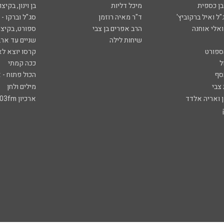
ובן כספית
מיכל דליות
בן וינון, בקיצו
ל ואיל ברקוביץ'
ד"ר מאיה רוזמן
סג"ל וברקו -
ואלי אוחנה
הרב אפרים בן צבי
ספורט, בקיצו
שיחות לילה
שניים עד ארב
ספורט
קרסו יוצא לא
ל
ככה קמתי
סף
הכול פתוח - א
 צבי
מילים ולחן
ן ואריה אלדד
ארכיון 103fm