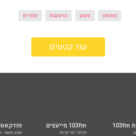
משפט
פשע
הרשעות
ספרים
עוד קטעים
103
103fm מייעצים
פודקאסט
ע
פרופ' רפי קרסו
שבע תשע - 