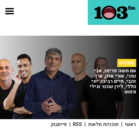
ספורט
עם משה פרימו, אבי
נמני, אורי אוזן, ערן
זהבי, חיים רביבו, יוני
הללי, לירן שכנר וגילי
ורמוט
ראשי
|
תוכניות מלאות
|
RSS
|
פייסבוק