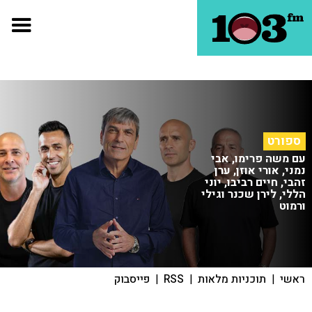
ספורט
עם משה פרימו, אבי
נמני, אורי אוזן, ערן
זהבי, חיים רביבו, יוני
הללי, לירן שכנר וגילי
ורמוט
ראשי
|
תוכניות מלאות
|
RSS
|
פייסבוק