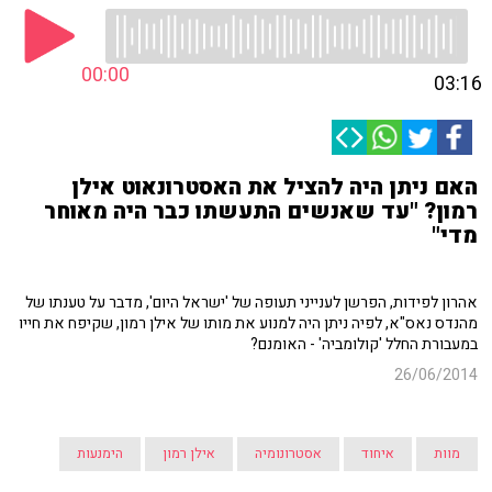
00:00
03:16
האם ניתן היה להציל את האסטרונאוט אילן
רמון? "עד שאנשים התעשתו כבר היה מאוחר
מדי"
אהרון לפידות, הפרשן לענייני תעופה של 'ישראל היום', מדבר על טענתו של
מהנדס נאס"א, לפיה ניתן היה למנוע את מותו של אילן רמון, שקיפח את חייו
במעבורת החלל 'קולומביה' - האומנם?
26/06/2014
מוות
איחוד
אסטרונומיה
אילן רמון
הימנעות